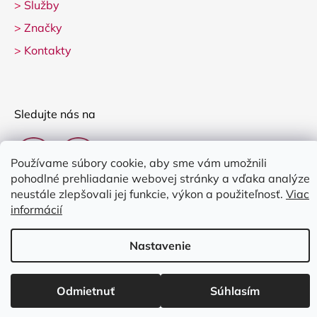
>
Služby
>
Značky
>
Kontakty
Sledujte nás na
Používame súbory cookie, aby sme vám umožnili
pohodlné prehliadanie webovej stránky a vďaka analýze
neustále zlepšovali jej funkcie, výkon a použiteľnosť.
Viac
informácií
Vytvoril Shoptet
Nastavenie
Copyright 2026
Clarina Music
. Všetky práva vyhradené.
Upraviť
nastavenie cookies
Odmietnuť
Súhlasím