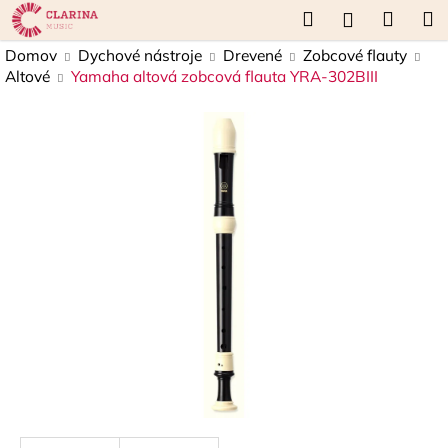
K
Prejsť
Hľadať
Náku
M
Prihláseni
na
o
obsah
Späť
Späť
košík
Domov
Dychové nástroje
Drevené
Zobcové flauty
š
Altové
Yamaha altová zobcová flauta YRA-302BIII
í
Č
k
o
p
o
t
r
e
b
u
j
e
t
e
n