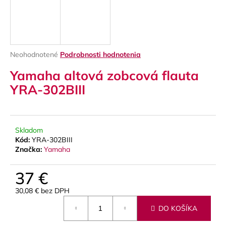
á
j
s
ť
Priemerné
Neohodnotené
Podrobnosti hodnotenia
?
hodnotenie
Yamaha altová zobcová flauta
produktu
je
YRA-302BIII
0,0
z
5
HĽADAŤ
hviezdičiek.
Skladom
Kód:
YRA-302BIII
Značka:
Yamaha
O
d
37 €
p
30,08 € bez DPH
o
Jednotková
r
DO KOŠÍKA
cena:
ú