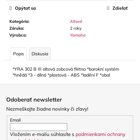
č
a
Opýtať sa
Zdieľať
m
e
Kategória
:
Altové
Záruka
:
2 roky
Výrobca
:
Yamaha
VANDOREN
JAVA
RED
Popis
Diskusia
CUT
PLÁTKY
NA
*YRA 302 B III altová zobcová flétna *barokní systém
ALT
*hnědá *3 - dílná *plastová - ABS *ladění F *obal
SAXOFÓN
3,50
Z
€
á
Odoberať newsletter
p
Nezmeškajte žiadne novinky či zľavy!
ä
t
Email
i
Vložením e-mailu súhlasíte s
podmienkami ochrany
e