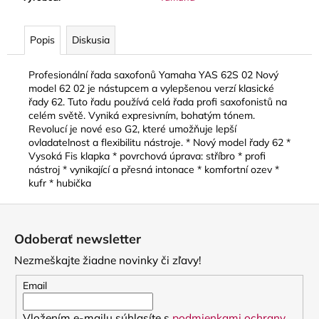
č
a
m
Popis
Diskusia
e
Profesionální řada saxofonů Yamaha YAS 62S 02 Nový
model 62 02 je nástupcem a vylepšenou verzí klasické
STAGG
řady 62. Tuto řadu používá celá řada profi saxofonistů na
BATON
BOX
celém světě. Vyniká expresivním, bohatým tónem.
PUZDRO
Revolucí je nové eso G2, které umožňuje lepší
NA
ovladatelnost a flexibilitu nástroje. * Nový model řady 62 *
DIRIGENTSKÚ
Vysoká Fis klapka * povrchová úprava: stříbro * profi
TAKTOVKU
nástroj * vynikající a přesná intonace * komfortní ozev *
16
kufr * hubička
€
Z
á
Odoberať newsletter
p
Nezmeškajte žiadne novinky či zľavy!
ä
t
Email
i
Vložením e-mailu súhlasíte s
podmienkami ochrany