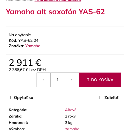
hodnotenie
á
Yamaha alt saxofón YAS-62
produktu
j
je
s
0,0
z
ť
5
Na opýtanie
?
hviezdičiek.
Kód:
YAS-62 04
Značka:
Yamaha
2 911 €
HĽADAŤ
2 366,67 € bez DPH
Jednotková
DO KOŠÍKA
cena:
O
Opýtať sa
Zdieľať
d
p
Kategória
:
Altové
o
Záruka
:
2 roky
r
Hmotnosť
:
3 kg
ú
Výrobca
:
Yamaha