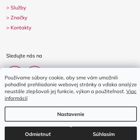
>
Služby
>
Značky
>
Kontakty
Sledujte nás na
Používame súbory cookie, aby sme vám umožnili
pohodlné prehliadanie webovej stránky a vďaka analýze
neustále zlepšovali jej funkcie, výkon a použiteľnosť.
Viac
informácií
Vytvoril Shoptet
Nastavenie
Copyright 2026
Clarina Music
. Všetky práva vyhradené.
Upraviť
nastavenie cookies
Odmietnuť
Súhlasím