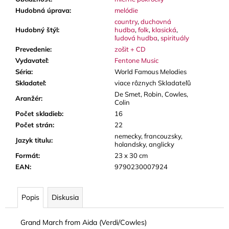
Hudobná úprava
:
melódie
country
,
duchovná
Hudobný štýl
:
hudba
,
folk
,
klasická
,
ľudová hudba
,
spirituály
Prevedenie
:
zošit + CD
Vydavateľ
:
Fentone Music
Séria
:
World Famous Melodies
Skladateľ
:
viace rôznych Skladateľů
De Smet, Robin, Cowles,
Aranžér
:
Colin
Počet skladieb
:
16
Počet strán
:
22
nemecky, francouzsky,
Jazyk titulu
:
holandsky, anglicky
Formát
:
23 x 30 cm
EAN
:
9790230007924
Popis
Diskusia
Grand March from Aida (Verdi/Cowles)