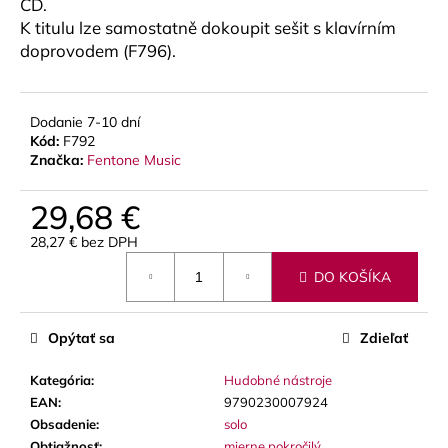
č
CD.
a
K titulu lze samostatně dokoupit sešit s klavírním
m
doprovodem (F796).
e
Dodanie 7-10 dní
GEWA
Kód:
F792
MUSIC
Značka:
Fentone Music
GIGBAG
(PUZDRO)
PREMIUM,
29,68 €
3
TRÚBKY
28,27 € bez DPH
128
Jednotková
€
DO KOŠÍKA
cena:
Opýtať sa
Zdieľať
Kategória
:
Hudobné nástroje
EAN
:
9790230007924
Obsadenie
:
solo
Obtiažnosť
:
mierne pokročilý