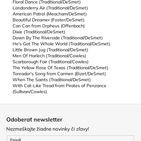
Floral Dance (Traditional/DeSmet)
Londonderry Air (Traditional/DeSmet)
American Patrol (Meacham/DeSmet)
Beautiful Dreamer (Foster/DeSmet)
Can Can from Orpheus (Offenbach)
Dixie (Traditional/DeSmet)
Down By The Riverside (Traditional/DeSmet)
He's Got The Whole World (Traditional/DeSmet)
Little Brown Jug (Traditional/DeSmet)
Men Of Harlech (Traditional/Cowles)
Scarborough Fair (Traditional/Cowles)
The Yellow Rose Of Texas (Traditional/DeSmet)
Toreador's Song from Carmen (Bizet/DeSmet)
When The Saints (Traditional/DeSmet)
With Cat-Like Tread from Pirates of Penzance
(Sullivan/Cowles)
Z
á
Odoberať newsletter
p
Nezmeškajte žiadne novinky či zľavy!
ä
t
Email