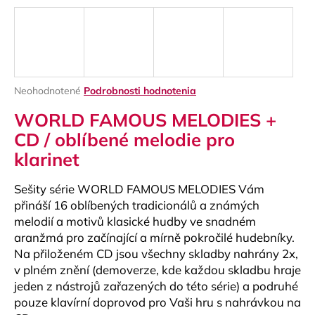
á
j
s
ť
?
Priemerné
Neohodnotené
Podrobnosti hodnotenia
hodnotenie
WORLD FAMOUS MELODIES +
produktu
je
CD / oblíbené melodie pro
0,0
klarinet
z
HĽADAŤ
5
hviezdičiek.
Sešity série WORLD FAMOUS MELODIES Vám
přináší 16 oblíbených tradicionálů a známých
melodií a motivů klasické hudby ve snadném
O
aranžmá pro začínající a mírně pokročilé hudebníky.
d
Na přiloženém CD jsou všechny skladby nahrány 2x,
p
v plném znění (demoverze, kde každou skladbu hraje
o
r
jeden z nástrojů zařazených do této série) a podruhé
ú
pouze klavírní doprovod pro Vaši hru s nahrávkou na