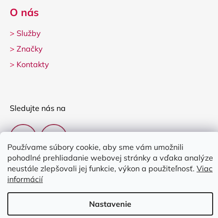
O nás
>
Služby
>
Značky
>
Kontakty
Sledujte nás na
Používame súbory cookie, aby sme vám umožnili
pohodlné prehliadanie webovej stránky a vďaka analýze
neustále zlepšovali jej funkcie, výkon a použiteľnosť.
Viac
informácií
Vytvoril Shoptet
Nastavenie
Copyright 2026
Clarina Music
. Všetky práva vyhradené.
Upraviť
nastavenie cookies