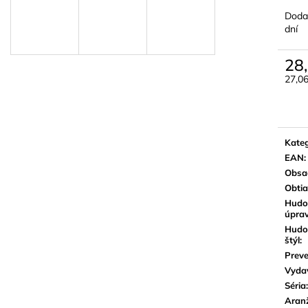
BLUE JUICE VALVE OIL - OLEJ NA
VANDOREN JAV
PIESTY
NA ALT SAXOF
Doda
dní
9,30 €
3,50 €
28
27,0
Jedn
cena:
Kateg
EAN
:
Obsa
Obti
Hudo
úpra
Hudo
štýl
:
Preve
Vyda
Séria
:
Aran