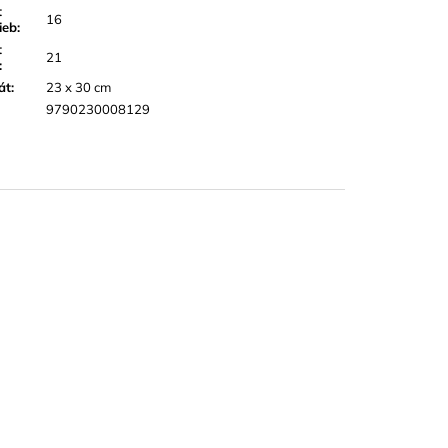
t
16
ieb
:
t
21
:
át
:
23 x 30 cm
9790230008129