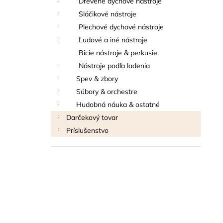
Drevené dychové nástroje
THOMANN FLOW-BALL
Sláčikové nástroje
3 €
Plechové dychové nástroje
Ľudové a iné nástroje
Bicie nástroje & perkusie
Nástroje podľa ladenia
Spev & zbory
Súbory & orchestre
Hudobná náuka & ostatné
Darčekový tovar
Príslušenstvo