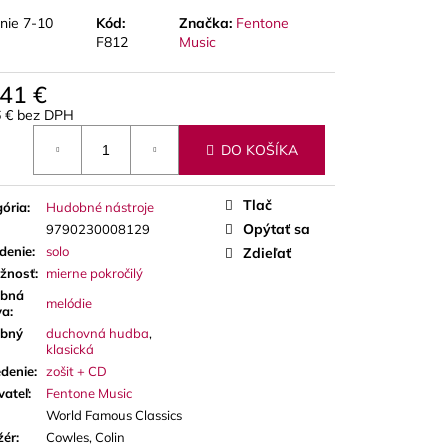
A RED CUT PLÁTKY
ÓN
nie 7-10
Kód:
Značka:
Fentone
F812
Music
,41 €
6 € bez DPH
otková
DO KOŠÍKA
Tlač
ória
:
Hudobné nástroje
Opýtať sa
9790230008129
denie
:
solo
Zdieľať
ažnosť
:
mierne pokročilý
bná
melódie
va
:
bný
duchovná hudba
,
klasická
denie
:
zošit + CD
vateľ
:
Fentone Music
World Famous Classics
žér
:
Cowles, Colin