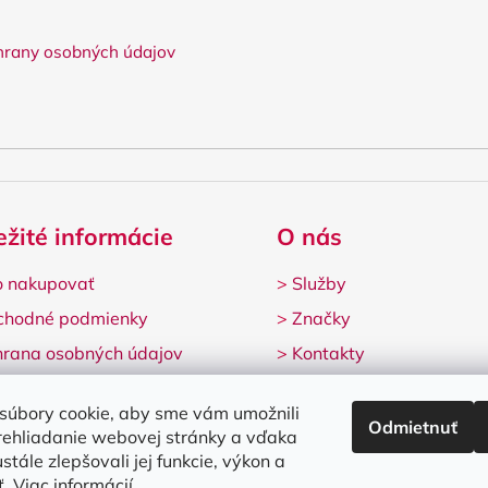
rany osobných údajov
ežité informácie
O nás
 nakupovať
>
Služby
chodné podmienky
>
Značky
rana osobných údajov
>
Kontakty
lamačný formulár
súbory cookie, aby sme vám umožnili
Odmietnuť
rehliadanie webovej stránky a vďaka
stále zlepšovali jej funkcie, výkon a
ť.
Viac informácií