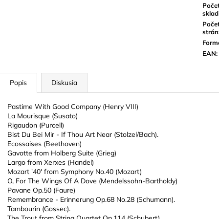
Poče
sklad
Poče
strán
Form
EAN
:
Popis
Diskusia
Pastime With Good Company (Henry VIII)
La Mourisque (Susato)
Rigaudon (Purcell)
Bist Du Bei Mir - If Thou Art Near (Stolzel/Bach).
Ecossaises (Beethoven)
Gavotte from Holberg Suite (Grieg)
Largo from Xerxes (Handel)
Mozart '40' from Symphony No.40 (Mozart)
O, For The Wings Of A Dove (Mendelssohn-Bartholdy)
Pavane Op.50 (Faure)
Remembrance - Erinnerung Op.68 No.28 (Schumann).
Tambourin (Gossec).
The Trout from String Quartet Op.114 (Schubert)