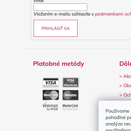
t
Email
i
Vložením e-mailu súhlasíte s
podmienkami och
e
PRIHLÁSIŤ SA
Platobné metódy
Dôl
>
Ako
>
Ob
>
Och
>
Rek
Používame 
pohodlné p
analýze neu
použiteľnos