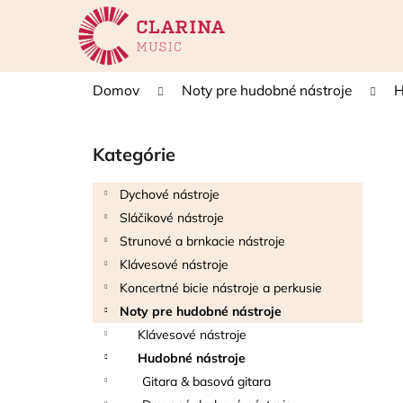
K
Prejsť
na
o
obsah
Späť
Späť
š
do
do
í
Domov
Noty pre hudobné nástroje
H
k
obchodu
obchodu
B
o
Kategórie
Preskočiť
č
kategórie
n
Dychové nástroje
ý
Sláčikové nástroje
p
Strunové a brnkacie nástroje
a
Klávesové nástroje
n
Koncertné bicie nástroje a perkusie
e
Noty pre hudobné nástroje
l
Klávesové nástroje
Hudobné nástroje
Gitara & basová gitara