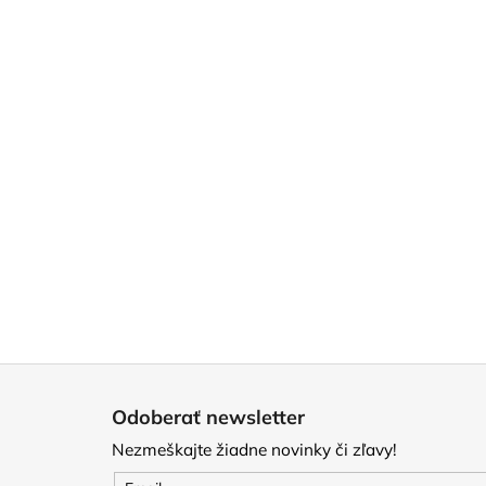
Z
á
Odoberať newsletter
p
Nezmeškajte žiadne novinky či zľavy!
ä