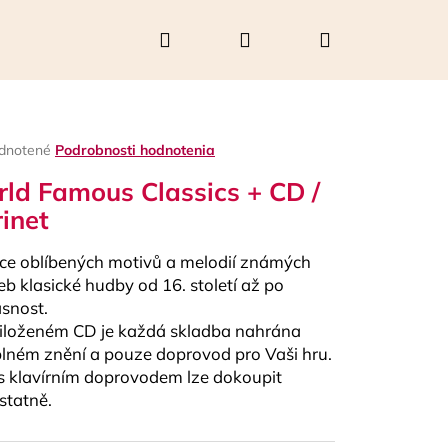
Hľadať
Prihlásenie
Nákupný
košík
rné
dnotené
Podrobnosti hodnotenia
enie
ld Famous Classics + CD /
tu
rinet
ce oblíbených motivů a melodií známých
čiek.
eb klasické hudby od 16. století až po
snost.
iloženém CD je každá skladba nahrána
plném znění a pouze doprovod pro Vaši hru.
 s klavírním doprovodem lze dokoupit
Nasledujúce
statně.