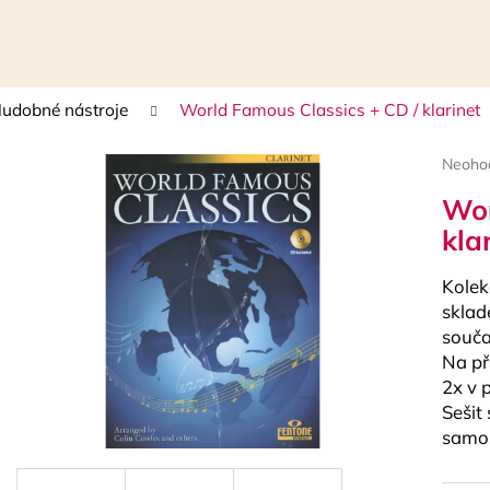
udobné nástroje
World Famous Classics + CD / klarinet
Čo potrebujete nájsť?
Prieme
Neoho
hodnot
Wor
HĽADAŤ
produk
je
kla
0,0
z
Kolek
5
Odporúčame
hviezdi
sklad
souča
Na př
2x v 
Sešit
samo