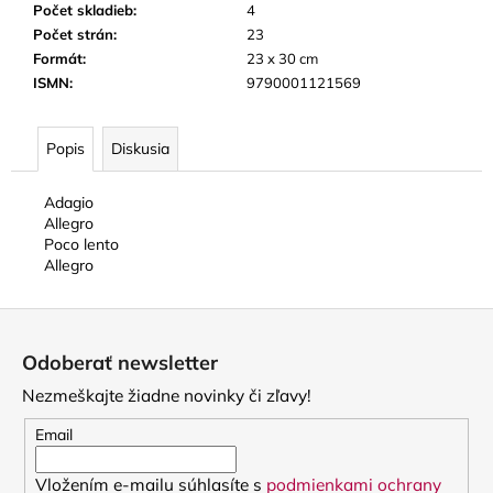
Počet skladieb
:
4
Počet strán
:
23
Formát
:
23 x 30 cm
ISMN
:
9790001121569
Popis
Diskusia
Adagio
Allegro
Poco lento
Allegro
Z
á
Odoberať newsletter
p
Nezmeškajte žiadne novinky či zľavy!
ä
t
Email
i
Vložením e-mailu súhlasíte s
podmienkami ochrany