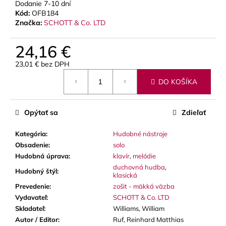
č
Dodanie 7-10 dní
a
Kód:
OFB184
m
Značka:
SCHOTT & Co. LTD
e
24,16 €
23,01 € bez DPH
VANDOREN
JAVA
Jednotková
RED
DO KOŠÍKA
cena:
CUT
PLÁTKY
NA
Opýtať sa
Zdieľať
ALT
SAXOFÓN
Kategória
:
Hudobné nástroje
3,50
Obsadenie
:
solo
€
Hudobná úprava
:
klavír
,
melódie
duchovná hudba
,
Hudobný štýl
:
klasická
Prevedenie
:
zošit - mäkká väzba
Vydavateľ
:
SCHOTT & Co. LTD
Skladateľ
:
Williams, William
Autor / Editor
:
Ruf, Reinhard Matthias