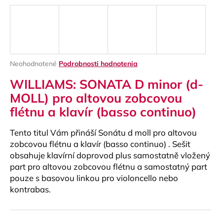
á
j
s
ť
?
Priemerné
Neohodnotené
Podrobnosti hodnotenia
hodnotenie
WILLIAMS: SONATA D minor (d-
produktu
je
MOLL) pro altovou zobcovou
0,0
flétnu a klavír (basso continuo)
z
HĽADAŤ
5
hviezdičiek.
Tento titul Vám přináší Sonátu d moll pro altovou
zobcovou flétnu a klavír (basso continuo) . Sešit
obsahuje klavírní doprovod plus samostatně vložený
O
part pro altovou zobcovou flétnu a samostatný part
d
pouze s basovou linkou pro violoncello nebo
p
kontrabas.
o
r
ú