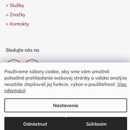
>
Služby
>
Značky
>
Kontakty
Sledujte nás na
Používame súbory cookie, aby sme vám umožnili
pohodlné prehliadanie webovej stránky a vďaka analýze
neustále zlepšovali jej funkcie, výkon a použiteľnosť.
Viac
informácií
Vytvoril Shoptet
Nastavenie
Copyright 2026
Clarina Music
. Všetky práva vyhradené.
Upraviť
nastavenie cookies
Odmietnuť
Súhlasím