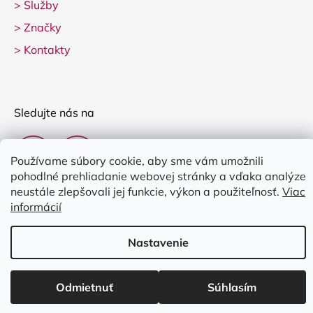
>
Služby
>
Značky
>
Kontakty
Sledujte nás na
Používame súbory cookie, aby sme vám umožnili
pohodlné prehliadanie webovej stránky a vďaka analýze
neustále zlepšovali jej funkcie, výkon a použiteľnosť.
Viac
informácií
Vytvoril Shoptet
Nastavenie
Copyright 2026
Clarina Music
. Všetky práva vyhradené.
Upraviť
nastavenie cookies
Odmietnuť
Súhlasím