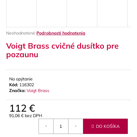
á
j
s
ť
Priemerné
Neohodnotené
Podrobnosti hodnotenia
?
hodnotenie
Voigt Brass cvičné dusítko pre
produktu
je
pozaunu
0,0
z
5
HĽADAŤ
hviezdičiek.
Na opýtanie
Kód:
116302
Značka:
Voigt Brass
O
d
112 €
p
91,06 € bez DPH
o
Jednotková
r
DO KOŠÍKA
cena:
ú