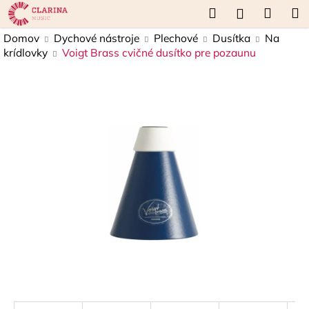
K
Prejsť
Hľadať
Náku
M
Prihláseni
na
o
obsah
Späť
Späť
košík
Domov
Dychové nástroje
Plechové
Dusítka
Na
š
krídlovky
Voigt Brass cvičné dusítko pre pozaunu
í
Č
k
o
p
o
t
r
e
b
u
j
e
t
e
n