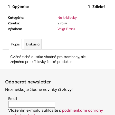
č
a
Opýtať sa
Zdieľať
m
e
Kategória
:
Na krídlovky
Záruka
:
2 roky
Výrobca
:
Voigt Brass
SOLEXA
-
OPIERKA
Popis
Diskusia
NA
ĽAVÚ
RUKU
Cvičné tiché dusítko vhodné pro trombony, ale
NA
zejména pro křídlovky české produkce
PRIEČNU
FLAUTU
Z
(FINGERPORT)
á
22
Odoberať newsletter
€
p
Nezmeškajte žiadne novinky či zľavy!
ä
t
Email
i
Vložením e-mailu súhlasíte s
podmienkami ochrany
e