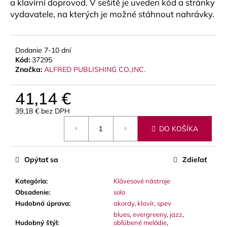
č
a klavírní doprovod.
V sešitě je uveden kód a stránky
a
vydavatele, na kterých je možné stáhnout nahrávky.
m
e
Dodanie 7-10 dní
Kód:
37295
GEWA
Značka:
ALFRED PUBLISHING CO.,INC.
MUSIC
GIGBAG
(PUZDRO)
41,14 €
PREMIUM,
3
39,18 € bez DPH
TRÚBKY
Jednotková
DO KOŠÍKA
cena:
128
€
Opýtať sa
Zdieľať
Kategória
:
Klávesové nástroje
Obsadenie
:
solo
Hudobná úprava
:
akordy
,
klavír
,
spev
blues
,
evergreeny
,
jazz
,
Hudobný štýl
:
obľúbené melódie
,