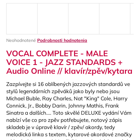
á
j
s
ť
?
Priemerné
Neohodnotené
Podrobnosti hodnotenia
hodnotenie
VOCAL COMPLETE - MALE
produktu
je
VOICE 1 - JAZZ STANDARDS +
0,0
Audio Online // klavír/zpěv/kytara
z
HĽADAŤ
5
hviezdičiek.
Zazpívejte si 16 oblíbených jazzových standardů ve
stylů legendárních zpěváků jako byly
nebo jsou
Michael Buble, Ray Charles, Nat "King" Cole, Harry
O
Connick, Jr., Bobby Darin, Johnny Mathis, Frank
d
Sinatra a dalších.... Toto skvělé DELUXE vydání Vám
p
nabízí vše co pro zpěv potřebujete, notový zápis
o
r
skladeb je v úpravě klavír / zpěv/ akordy, tedy
ú
melodická linka s textem, kytarové akordové značky