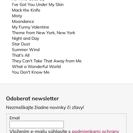
I've Got You Under My Skin
Mack the Knife
Misty
Moondance
My Funny Valentine
Theme from New York, New York
Night and Day
Star Dust
Summer Wind
That's All
They Can't Take That Away from Me
What a Wonderful World
You Don't Know Me
Z
á
Odoberať newsletter
p
Nezmeškajte žiadne novinky či zľavy!
ä
t
Email
i
Vložením e-mailu súhlasíte s
podmienkami ochrany