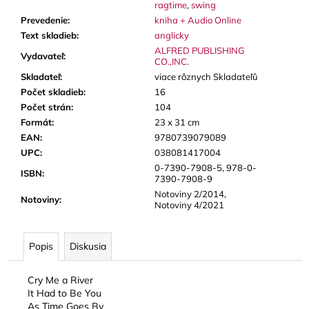
ragtime
,
swing
Prevedenie
:
kniha + Audio Online
Text skladieb
:
anglicky
ALFRED PUBLISHING
Vydavateľ
:
CO.,INC.
Skladateľ
:
viace rôznych Skladateľů
Počet skladieb
:
16
Počet strán
:
104
Formát
:
23 x 31 cm
EAN
:
9780739079089
UPC
:
038081417004
0-7390-7908-5, 978-0-
ISBN
:
7390-7908-9
Notoviny 2/2014,
Notoviny
:
Notoviny 4/2021
Popis
Diskusia
Cry Me a River
It Had to Be You
As Time Goes By