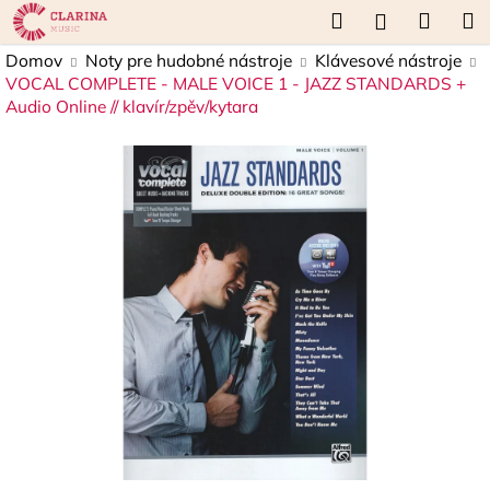
K
Prejsť
Hľadať
Náku
M
Prihláseni
na
o
obsah
Späť
Späť
košík
Domov
Noty pre hudobné nástroje
Klávesové nástroje
š
VOCAL COMPLETE - MALE VOICE 1 - JAZZ STANDARDS +
í
Audio Online // klavír/zpěv/kytara
Č
k
o
p
o
t
r
e
b
u
j
e
t
e
n