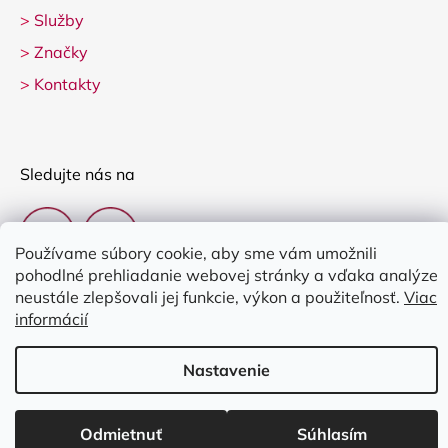
>
Služby
>
Značky
>
Kontakty
Sledujte nás na
Používame súbory cookie, aby sme vám umožnili
pohodlné prehliadanie webovej stránky a vďaka analýze
neustále zlepšovali jej funkcie, výkon a použiteľnosť.
Viac
informácií
Vytvoril Shoptet
Nastavenie
Copyright 2026
Clarina Music
. Všetky práva vyhradené.
Upraviť
nastavenie cookies
Odmietnuť
Súhlasím