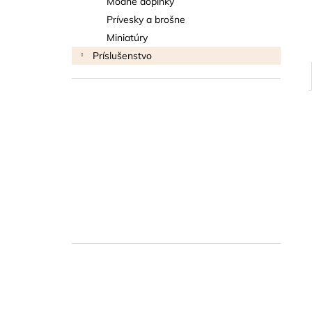
Módne doplnky
THOMANN FLOW-BALL
Prívesky a brošne
3 €
Miniatúry
Príslušenstvo