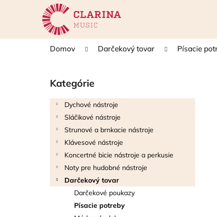
K
Prejsť
na
o
obsah
Späť
Späť
š
do
do
í
Domov
Darčekový tovar
Písacie pot
k
obchodu
obchodu
B
o
Kategórie
Preskočiť
č
kategórie
n
Dychové nástroje
ý
Sláčikové nástroje
p
Strunové a brnkacie nástroje
a
Klávesové nástroje
n
Koncertné bicie nástroje a perkusie
e
Noty pre hudobné nástroje
l
Darčekový tovar
Darčekové poukazy
Písacie potreby