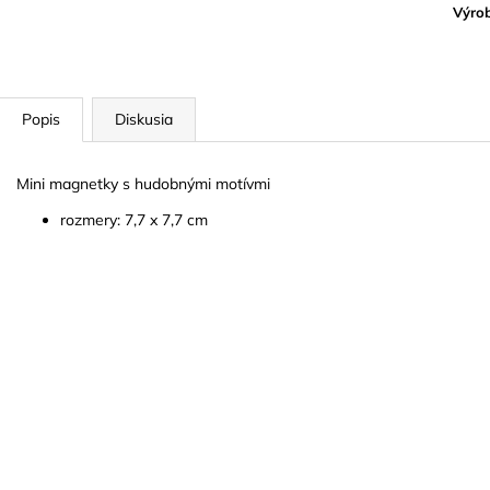
BLUE JUICE VALVE OIL - OLEJ NA
VANDOREN JAV
Výro
PIESTY
NA ALT SAXOF
9,30 €
3,50 €
Popis
Diskusia
Mini magnetky s hudobnými motívmi
rozmery: 7,7 x 7,7 cm