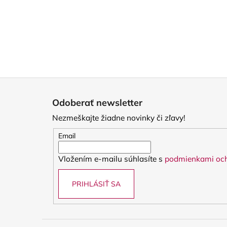
Z
á
Odoberať newsletter
p
Nezmeškajte žiadne novinky či zľavy!
ä
t
Email
i
Vložením e-mailu súhlasíte s
podmienkami och
e
PRIHLÁSIŤ SA