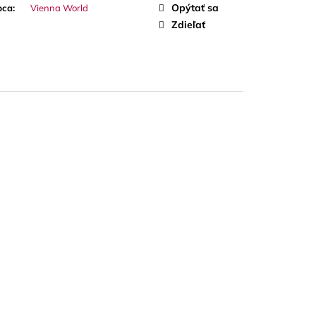
A RED CUT PLÁTKY
Opýtať sa
bca
:
Vienna World
ÓN
Zdieľať