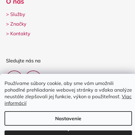
O nás
>
Služby
>
Značky
>
Kontakty
Sledujte nás na
Používame súbory cookie, aby sme vám umožnili
pohodlné prehliadanie webovej stránky a vďaka analýze
neustále zlepšovali jej funkcie, výkon a použiteľnosť.
Viac
informácií
Vytvoril Shoptet
Nastavenie
Copyright 2026
Clarina Music
. Všetky práva vyhradené.
Upraviť
nastavenie cookies