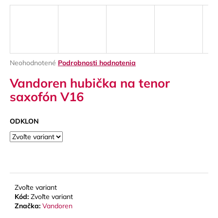
á
j
s
ť
?
Priemerné
Neohodnotené
Podrobnosti hodnotenia
hodnotenie
Vandoren hubička na tenor
produktu
je
saxofón V16
0,0
z
HĽADAŤ
5
ODKLON
hviezdičiek.
O
d
p
o
Zvoľte variant
Kód:
Zvoľte variant
r
Značka:
Vandoren
ú