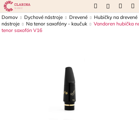
K
Prejsť
Hľadať
Náku
M
Prihláseni
na
o
obsah
Späť
Späť
košík
Domov
Dychové nástroje
Drevené
Hubičky na drevené
š
nástroje
Na tenor saxofóny - kaučuk
Vandoren hubička n
í
tenor saxofón V16
Č
k
o
p
o
t
r
e
b
u
j
e
t
e
n