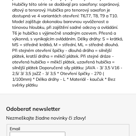
Hubičky této série se dodávají pro saxofony: sopránový,
altový a tenorový. Hubička pro tenorový saxofon je
dostupná ve 4 variantách otevření: T6,T7, T8, T9 a T10.
Model zajišťuje dokonalou barevnou vyváženost a
tónovou hloubku, při zajištění sadné odezvy a ovládání.
T6 je hubička s výjimečně snadným ozevem. Přesná a
výkonná, s vynikajícím ovládáním. Délky dráhy: S = krátká,
MS = středně krátká, M = střední, ML = středně dlouhá.
Při stejném otevření špičky - dlouhá dráha = silnější
plátek, kratší dráha = měkčí plátek. Při stejné dráze -
otevřená hubička = měkčí plátek, uzavřená hubička =
silnější plátek Doporučené síly plátku: JAVA - 3/ 3,5 V16 -
2,5/ 3/ 3,5 JaZZ - 3/ 3,5 * Otevření špičky - 270 (
1/100mm) * Délka dráhy - L * Materiál - kaučuk * Bez
svěrky plátku
Z
á
Odoberať newsletter
p
Nezmeškajte žiadne novinky či zľavy!
ä
t
Email