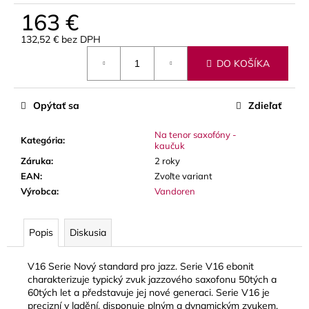
č
163 €
a
m
132,52 € bez DPH
e
Jednotková
DO KOŠÍKA
cena:
THOMANN
FLOW-
Opýtať sa
Zdieľať
BALL
3
Na tenor saxofóny -
Kategória
:
€
kaučuk
Záruka
:
2 roky
EAN
:
Zvoľte variant
Výrobca
:
Vandoren
Popis
Diskusia
V16 Serie Nový standard pro jazz. Serie V16 ebonit
charakterizuje typický zvuk jazzového saxofonu 50tých a
60tých let a představuje jej nové generaci. Serie V16 je
precizní v ladění, disponuje plným a dynamickým zvukem.