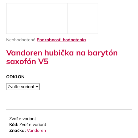
á
j
s
ť
?
Priemerné
Neohodnotené
Podrobnosti hodnotenia
hodnotenie
Vandoren hubička na barytón
produktu
je
saxofón V5
0,0
z
HĽADAŤ
5
ODKLON
hviezdičiek.
O
d
p
o
Zvoľte variant
Kód:
Zvoľte variant
r
Značka:
Vandoren
ú