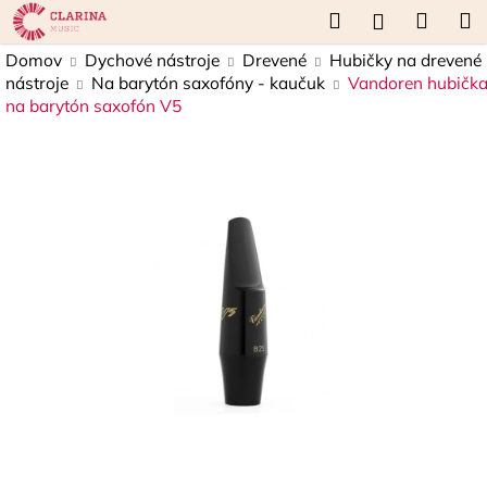
K
Prejsť
Hľadať
Náku
M
Prihláseni
na
o
obsah
Späť
Späť
košík
Domov
Dychové nástroje
Drevené
Hubičky na drevené
š
nástroje
Na barytón saxofóny - kaučuk
Vandoren hubičk
í
na barytón saxofón V5
Č
k
o
p
o
t
r
e
b
u
j
e
t
e
n