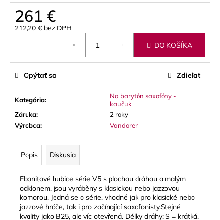
č
261 €
a
m
212,20 € bez DPH
e
Jednotková
DO KOŠÍKA
cena:
VANDOREN
V21
Opýtať sa
Zdieľať
PLÁTKY
NA
ALT
Na barytón saxofóny -
Kategória
:
kaučuk
SAXOFÓN
Záruka
:
2 roky
3,80
Výrobca
:
Vandoren
€
Popis
Diskusia
Ebonitové hubice série V5 s plochou dráhou a malým
odklonem, jsou vyráběny s klasickou nebo jazzovou
komorou. Jedná se o série, vhodné jak pro klasické nebo
jazzové hráče, tak i pro začínající saxofonisty.Stejné
kvality jako B25, ale víc otevřená. Délky dráhy: S = krátká,