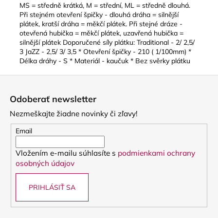
MS = středně krátká, M = střední, ML = středně dlouhá.
Při stejném otevření špičky - dlouhá dráha = silnější
plátek, kratší dráha = měkčí plátek. Při stejné dráze -
otevřená hubička = měkčí plátek, uzavřená hubička =
silnější plátek Doporučené síly plátku: Traditional - 2/ 2,5/
3 JaZZ - 2,5/ 3/ 3,5 * Otevření špičky - 210 ( 1/100mm) *
Délka dráhy - S * Materiál - kaučuk * Bez svěrky plátku
Z
á
Odoberať newsletter
p
Nezmeškajte žiadne novinky či zľavy!
ä
t
Email
i
Vložením e-mailu súhlasíte s
podmienkami ochrany
e
osobných údajov
PRIHLÁSIŤ SA