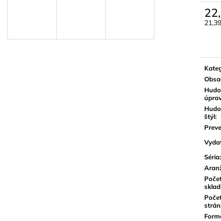
BLUE JUICE VALVE OIL - OLEJ NA
VANDOREN JAV
22
PIESTY
NA ALT SAXOF
21,3
9,30 €
3,50 €
Jedn
cena:
Kateg
Obsa
Hudo
úpra
Hudo
štýl
:
Preve
Vyda
Séria
:
Aran
Poče
sklad
Poče
strán
Form