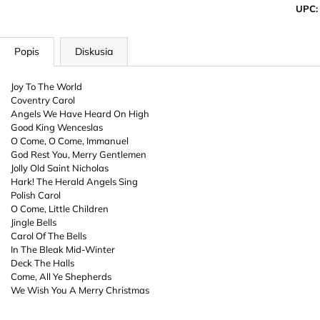
UPC
:
Popis
Diskusia
Joy To The World
Coventry Carol
Angels We Have Heard On High
Good King Wenceslas
O Come, O Come, Immanuel
God Rest You, Merry Gentlemen
Jolly Old Saint Nicholas
Hark! The Herald Angels Sing
Polish Carol
O Come, Little Children
Jingle Bells
Carol Of The Bells
In The Bleak Mid-Winter
Deck The Halls
Come, All Ye Shepherds
We Wish You A Merry Christmas