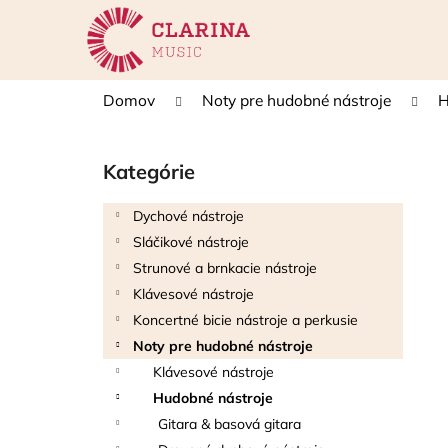
K
Prejsť
na
o
obsah
Späť
Späť
š
do
do
í
Domov
Noty pre hudobné nástroje
H
k
obchodu
obchodu
B
o
Kategórie
Preskočiť
č
kategórie
n
Dychové nástroje
ý
Sláčikové nástroje
p
Strunové a brnkacie nástroje
a
Klávesové nástroje
n
Koncertné bicie nástroje a perkusie
e
Noty pre hudobné nástroje
l
Klávesové nástroje
Hudobné nástroje
Gitara & basová gitara