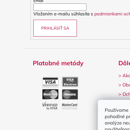
t
Email
i
Vložením e-mailu súhlasíte s
podmienkami och
e
PRIHLÁSIŤ SA
Platobné metódy
Dôl
>
Ako
>
Ob
>
Och
>
Rek
Používame 
pohodlné p
analýze neu
použiteľnos