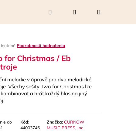
Hľadať
Prihlásenie
Nákupný
košík
rné
dnotené
Podrobnosti hodnotenia
enie
 for Christmas / Eb
tu
troje
ní melodie v úpravě pro dva melodické
čiek.
oje. Všechy sešity Two for Christmas lze
 kombinovat a hrát každý hlas na jiný
j.
Nasledujúce
nie do
Kód:
Značka:
CURNOW
í
44003746
MUSIC PRESS, Inc.