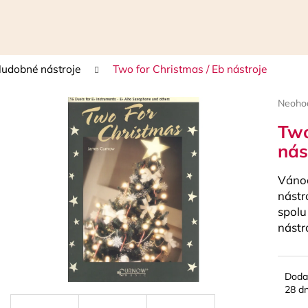
udobné nástroje
Two for Christmas / Eb nástroje
Čo potrebujete nájsť?
Prieme
Neoho
hodnot
Two
HĽADAŤ
produk
je
nás
0,0
z
Vánoč
5
Odporúčame
hviezdi
nástr
spolu
nástro
Doda
28 dn