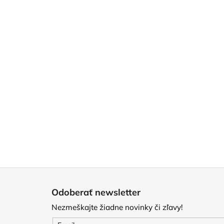
Z
á
Odoberať newsletter
p
Nezmeškajte žiadne novinky či zľavy!
ä