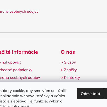
rany osobných údajov
ežité informácie
O nás
 nakupovať
>
Služby
chodné podmienky
>
Značky
rana osobných údajov
>
Kontakty
lamačný formulár
súbory cookie, aby sme vám umožnili
Odmietnuť
rehliadanie webovej stránky a vďaka
stále zlepšovali jej funkcie, výkon a
ť.
Viac informácií