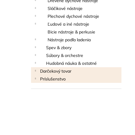
Drevené dychové nástroje
THOMANN FLOW-BALL
Sláčikové nástroje
3 €
Plechové dychové nástroje
Ľudové a iné nástroje
Bicie nástroje & perkusie
Nástroje podľa ladenia
Spev & zbory
Súbory & orchestre
Hudobná náuka & ostatné
Darčekový tovar
Príslušenstvo