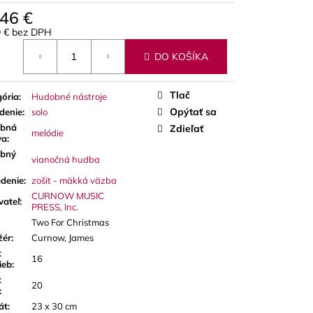
A RED CUT PLÁTKY
,46 €
ÓN
9 € bez DPH
otková
DO KOŠÍKA
Tlač
ória
:
Hudobné nástroje
Opýtať sa
denie
:
solo
bná
Zdieľať
melódie
va
:
bný
vianočná hudba
denie
:
zošit - mäkká väzba
CURNOW MUSIC
vateľ
:
PRESS, Inc.
Two For Christmas
žér
:
Curnow, James
t
16
ieb
:
t
20
:
át
:
23 x 30 cm