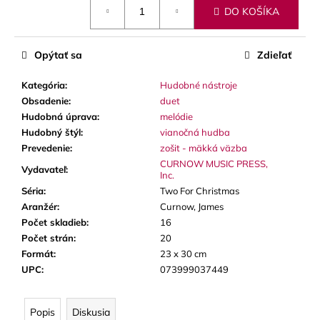
č
DO KOŠÍKA
cena:
a
m
e
Opýtať sa
Zdieľať
Kategória
:
Hudobné nástroje
VANDOREN
Obsadenie
:
duet
JAVA
RED
Hudobná úprava
:
melódie
CUT
Hudobný štýl
:
vianočná hudba
PLÁTKY
Prevedenie
:
zošit - mäkká väzba
NA
ALT
CURNOW MUSIC PRESS,
Vydavateľ
:
Inc.
SAXOFÓN
Séria
:
Two For Christmas
3,50
Aranžér
:
Curnow, James
€
Počet skladieb
:
16
Počet strán
:
20
Formát
:
23 x 30 cm
UPC
:
073999037449
Popis
Diskusia