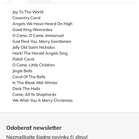
Joy To The World
Coventry Carol
Angels We Have Heard On High
Good King Wenceslas
O Come, O Come, Immanuel
God Rest You, Merry Gentlemen
Jolly Old Saint Nicholas
Hark! The Herald Angels Sing
Polish Carol
O Come, Little Children
Jingle Bells
Carol Of The Bells
In The Bleak Mid-Winter
Deck The Halls
Come, All Ye Shepherds
We Wish You A Merry Christmas
Z
á
Odoberať newsletter
p
Nezmeškajte žiadne novinky či zľavy!