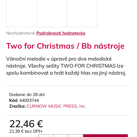
á
j
s
ť
Priemerné
Neohodnotené
Podrobnosti hodnotenia
?
hodnotenie
Two for Christmas / Bb nástroje
produktu
je
0,0
Vánoční melodie v úpravě pro dva melodické
z
nástroje. Všechy sešity TWO FOR CHRISTMAS lze
5
HĽADAŤ
spolu kombinovat a hrát každý hlas na jiný nástroj.
hviezdičiek.
Dodanie do 28 dní
O
Kód:
44003744
d
Značka:
CURNOW MUSIC PRESS, Inc.
p
o
22,46 €
r
ú
21,39 € bez DPH
Jednotková