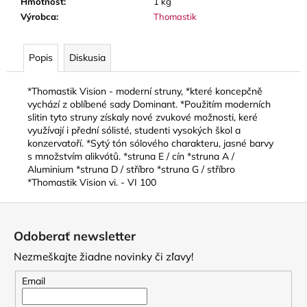
č
Hmotnosť
:
1 kg
a
Výrobca
:
Thomastik
m
e
Popis
Diskusia
EINAUDI:
*Thomastik Vision - moderní struny, *které koncepčně
THE
vychází z oblíbené sady Dominant. *Použitím moderních
FLUTE
slitin tyto struny získaly nové zvukové možnosti, keré
COLLECTION
využívají i přední sólisté, studenti vysokých škol a
+
konzervatoří. *Sytý tón sólového charakteru, jasné barvy
AUDIO
s množstvím alikvótů. *struna E / cín *struna A /
ONLINE
/
Aluminium *struna D / stříbro *struna G / stříbro
PŘÍČNÁ
*Thomastik Vision vi. - VI 100
FLÉTNA
A
Z
KLAVÍR
á
34,60
Odoberať newsletter
p
€
Nezmeškajte žiadne novinky či zľavy!
ä
t
Email
i