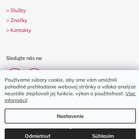
>
Služby
>
Značky
>
Kontakty
Sledujte nás na
Používame súbory cookie, aby sme vám umožnili
pohodlné prehliadanie webovej stránky a vďaka analýze
neustále zlepšovali jej funkcie, výkon a použiteľnosť.
Viac
informácií
Vytvoril Shoptet
Nastavenie
Copyright 2026
Clarina Music
. Všetky práva vyhradené.
Upraviť
nastavenie cookies
Odmietnuť
Súhlasím