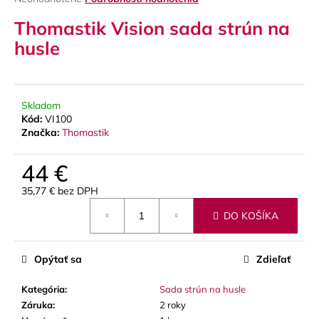
hodnotenie
á
Thomastik Vision sada strún na
produktu
j
je
husle
s
0,0
z
ť
5
?
hviezdičiek.
Skladom
Kód:
VI100
Značka:
Thomastik
HĽADAŤ
44 €
35,77 € bez DPH
Jednotková
DO KOŠÍKA
cena:
O
d
p
Opýtať sa
Zdieľať
o
r
Kategória
:
Sada strún na husle
ú
Záruka
:
2 roky