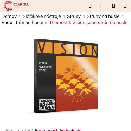
K
Prejsť
Hľadať
Náku
M
Prihláseni
na
o
obsah
Späť
Späť
košík
Domov
Sláčikové nástroje
Struny
Struny na husle
š
Sada strún na husle
Thomastik Vision sada strún na husle
í
Č
k
o
p
o
t
r
e
b
u
j
e
t
e
n
Priemerné
Neohodnotené
Podrobnosti hodnotenia