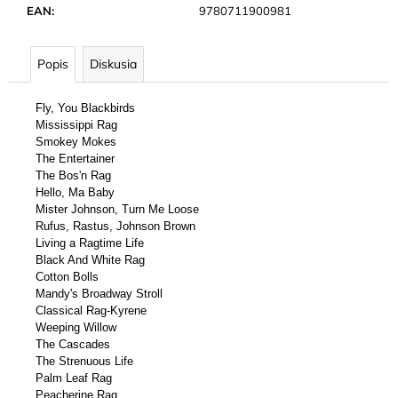
EAN
:
9780711900981
Popis
Diskusia
Fly, You Blackbirds
Mississippi Rag
Smokey Mokes
The Entertainer
The Bos'n Rag
Hello, Ma Baby
Mister Johnson, Turn Me Loose
Rufus, Rastus, Johnson Brown
Living a Ragtime Life
Black And White Rag
Cotton Bolls
Mandy's Broadway Stroll
Classical Rag-Kyrene
Weeping Willow
The Cascades
The Strenuous Life
Palm Leaf Rag
Peacherine Rag