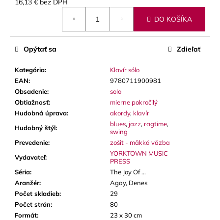
č
16,13 € bez DPH
Jednotková
a
DO KOŠÍKA
cena:
m
e
Opýtať sa
Zdieľať
VANDOREN
Kategória
:
Klavír sólo
JAVA
RED
EAN
:
9780711900981
CUT
Obsadenie
:
solo
PLÁTKY
Obtiažnosť
:
mierne pokročilý
NA
ALT
Hudobná úprava
:
akordy
,
klavír
SAXOFÓN
blues
,
jazz
,
ragtime
,
Hudobný štýl
:
swing
3,50
€
Prevedenie
:
zošit - mäkká väzba
YORKTOWN MUSIC
Vydavateľ
:
PRESS
Séria
:
The Joy Of ...
Aranžér
:
Agay, Denes
Počet skladieb
:
29
Počet strán
:
80
Formát
:
23 x 30 cm