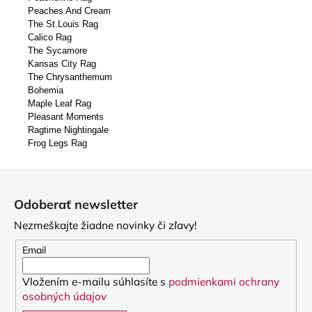
Peaches And Cream
The St.Louis Rag
Calico Rag
The Sycamore
Kansas City Rag
The Chrysanthemum
Bohemia
Maple Leaf Rag
Pleasant Moments
Ragtime Nightingale
Frog Legs Rag
Z
á
Odoberať newsletter
p
Nezmeškajte žiadne novinky či zľavy!
ä
t
Email
i
Vložením e-mailu súhlasíte s
podmienkami ochrany
e
osobných údajov