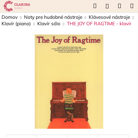
K
Prejsť
Hľadať
Náku
M
Prihláseni
na
o
obsah
Späť
Späť
košík
Domov
Noty pre hudobné nástroje
Klávesové nástroje
š
Klavír (piano)
Klavír sólo
THE JOY OF RAGTIME - klavír
í
Č
k
o
p
o
t
r
e
b
u
j
e
t
e
n