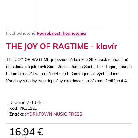
á
j
s
ť
Priemerné
Neohodnotené
Podrobnosti hodnotenia
?
hodnotenie
THE JOY OF RAGTIME - klavír
produktu
je
0,0
THE JOY OF RAGTIME je povedená kolekce 29 klasických ragtimů
z
od skladatelů jako byli Scott Joplin, James Scott, Tom Turpin, Joseph
5
HĽADAŤ
hviezdičiek.
F. Lamb a další se stupňující se obtížností jednotlivých skladeb.
Všechny skladby jsou doplněny akordovými značkami. Obtížnost 4+
O
Dodanie 7-10 dní
d
Kód:
YK21129
p
Značka:
YORKTOWN MUSIC PRESS
o
r
16,94 €
ú