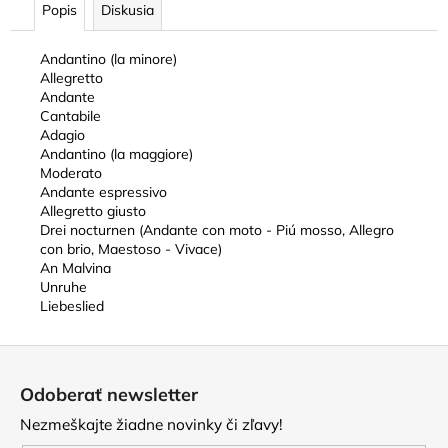
Popis
Diskusia
Andantino (la minore)
Allegretto
Andante
Cantabile
Adagio
Andantino (la maggiore)
Moderato
Andante espressivo
Allegretto giusto
Drei nocturnen (Andante con moto - Piú mosso, Allegro
con brio, Maestoso - Vivace)
An Malvina
Unruhe
Liebeslied
Z
á
Odoberať newsletter
p
Nezmeškajte žiadne novinky či zľavy!
ä