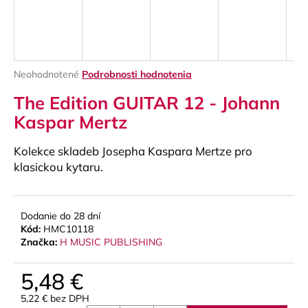
á
j
s
ť
Priemerné
Neohodnotené
Podrobnosti hodnotenia
?
hodnotenie
The Edition GUITAR 12 - Johann
produktu
je
Kaspar Mertz
0,0
z
Kolekce skladeb Josepha Kaspara Mertze pro
5
HĽADAŤ
hviezdičiek.
klasickou kytaru.
Dodanie do 28 dní
O
Kód:
HMC10118
d
Značka:
H MUSIC PUBLISHING
p
o
5,48 €
r
ú
5,22 € bez DPH