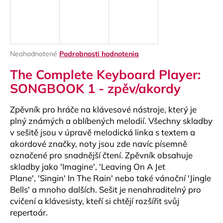
á
j
s
ť
Priemerné
Neohodnotené
Podrobnosti hodnotenia
?
hodnotenie
The Complete Keyboard Player:
produktu
je
SONGBOOK 1 - zpěv/akordy
0,0
z
Zpěvník pro hráče na klávesové nástroje, který je
5
HĽADAŤ
hviezdičiek.
plný známých a oblíbených melodií. Všechny skladby
v sešitě jsou v úpravě melodická linka s textem a
akordové značky, noty jsou zde navíc písemně
označené pro snadnější čtení. Zpěvník obsahuje
O
skladby jako 'Imagine', 'Leaving On A Jet
d
Plane', 'Singin' In The Rain' nebo také vánoční 'Jingle
p
Bells' a mnoho dalších. Sešit je nenahraditelný pro
o
cvičení a klávesisty, kteří si chtějí rozšířit svůj
r
repertoár.
ú