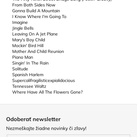
From Both Sides Now
Gonna Build A Mountain
I Know Where I'm Going To
Imagine
Jingle Bells
Leaving On A Jet Plane
Mary's Boy Child
Mockin' Bird Hill
Mother And Child Reunion
Piano Man
Singin' In The Rain
Solitude
Spanish Harlem
Supercalifragilisticexpialidocious
Tennessee Waltz
Where Have All The Flowers Gone?
Z
á
Odoberať newsletter
p
Nezmeškajte žiadne novinky či zľavy!
ä