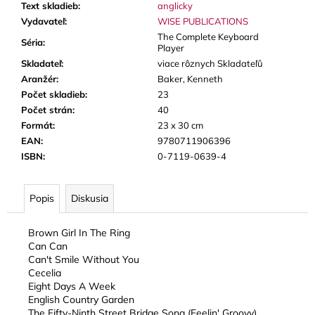
Text skladieb
:
anglicky
Vydavateľ
:
WISE PUBLICATIONS
The Complete Keyboard
Séria
:
Player
Skladateľ
:
viace rôznych Skladateľů
Aranžér
:
Baker, Kenneth
Počet skladieb
:
23
Počet strán
:
40
Formát
:
23 x 30 cm
EAN
:
9780711906396
ISBN
:
0-7119-0639-4
Popis
Diskusia
Brown Girl In The Ring
Can Can
Can't Smile Without You
Cecelia
Eight Days A Week
English Country Garden
The Fifty-Ninth Street Bridge Song (Feelin' Groovy)