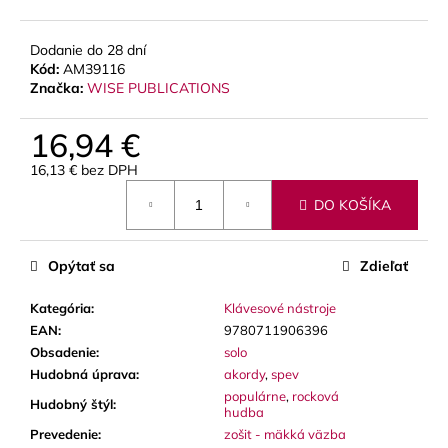
č
a
m
Dodanie do 28 dní
e
Kód:
AM39116
Značka:
WISE PUBLICATIONS
BLUE
16,94 €
JUICE
VALVE
16,13 € bez DPH
OIL
Jednotková
-
DO KOŠÍKA
cena:
OLEJ
NA
PIESTY
Opýtať sa
Zdieľať
9,30
€
Kategória
:
Klávesové nástroje
EAN
:
9780711906396
Obsadenie
:
solo
Hudobná úprava
:
akordy
,
spev
populárne
,
rocková
Hudobný štýl
:
hudba
Prevedenie
:
zošit - mäkká väzba