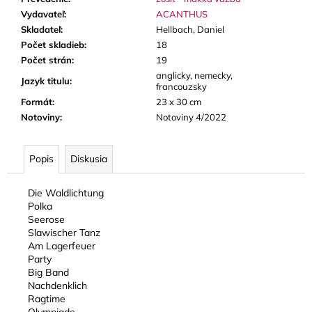
Vydavateľ
:
ACANTHUS
Skladateľ
:
Hellbach, Daniel
Počet skladieb
:
18
Počet strán
:
19
anglicky, nemecky,
Jazyk titulu
:
francouzsky
Formát
:
23 x 30 cm
Notoviny
:
Notoviny 4/2022
Popis
Diskusia
Die Waldlichtung
Polka
Seerose
Slawischer Tanz
Am Lagerfeuer
Party
Big Band
Nachdenklich
Ragtime