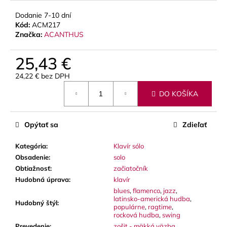
č
a
Dodanie 7-10 dní
m
Kód:
ACM217
e
Značka:
ACANTHUS
25,43 €
STAGG
BATON
24,22 € bez DPH
BOX
Jednotková
PUZDRO
DO KOŠÍKA
cena:
NA
DIRIGENTSKÚ
TAKTOVKU
Opýtať sa
Zdieľať
16
€
Kategória
:
Klavír sólo
Obsadenie
:
solo
Obtiažnosť
:
začiatočník
Hudobná úprava
:
klavír
blues
,
flamenco
,
jazz
,
latinsko-americká hudba
,
Hudobný štýl
:
populárne
,
ragtime
,
rocková hudba
,
swing
Prevedenie
:
zošit - mäkká väzba