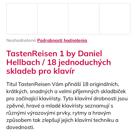
á
j
s
ť
?
Priemerné
Neohodnotené
Podrobnosti hodnotenia
hodnotenie
TastenReisen 1 by Daniel
produktu
je
Hellbach / 18 jednoduchých
0,0
skladeb pro klavír
z
HĽADAŤ
5
hviezdičiek.
Titul TastenReisen Vám přináší 18 originálních,
krátkých, snadných a velmi příjemných skladbiček
pro začínající klavíristy. Tyto klavírní drobnosti jsou
O
zpěvné, hravé a mladé klavíristy seznamují s
d
různými výrazovými prvky, rytmy a hravým
p
způsobem tak zlepšují jejich klavírní techniku a
o
r
dovednosti.
ú