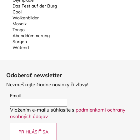
Olympiade
Das Fest auf der Burg
Cool
Wolkenbilder
Mosaik
Tango
Abenddämmerung
Sorgen
Wütend
Z
á
Odoberať newsletter
p
Nezmeškajte žiadne novinky či zľavy!
ä
t
Email
i
Vložením e-mailu súhlasíte s
podmienkami ochrany
e
osobných údajov
PRIHLÁSIŤ SA