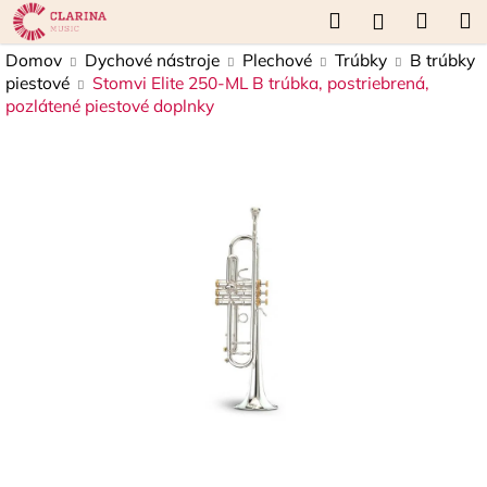
K
Prejsť
Hľadať
Náku
M
Prihláseni
na
o
obsah
Späť
Späť
košík
Domov
Dychové nástroje
Plechové
Trúbky
B trúbky
š
piestové
Stomvi Elite 250-ML B trúbka, postriebrená,
í
pozlátené piestové doplnky
Č
k
o
p
o
t
r
e
b
u
j
e
t
e
n