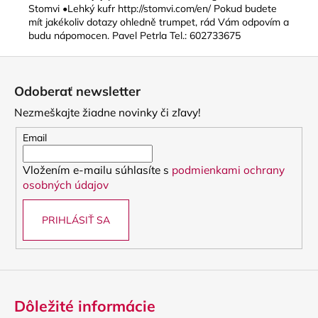
Stomvi •Lehký kufr http://stomvi.com/en/ Pokud budete
mít jakékoliv dotazy ohledně trumpet, rád Vám odpovím a
budu nápomocen. Pavel Petrla Tel.: 602733675
Z
á
Odoberať newsletter
p
Nezmeškajte žiadne novinky či zľavy!
ä
t
Email
i
Vložením e-mailu súhlasíte s
podmienkami ochrany
e
osobných údajov
PRIHLÁSIŤ SA
Dôležité informácie