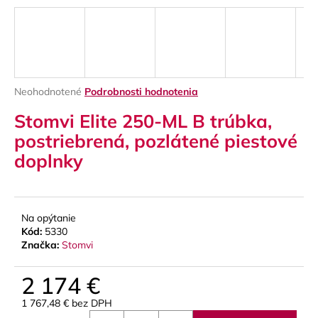
á
j
s
ť
?
Priemerné
Neohodnotené
Podrobnosti hodnotenia
hodnotenie
Stomvi Elite 250-ML B trúbka,
produktu
je
postriebrená, pozlátené piestové
0,0
doplnky
z
HĽADAŤ
5
hviezdičiek.
Na opýtanie
O
Kód:
5330
d
Značka:
Stomvi
p
o
2 174 €
r
ú
1 767,48 € bez DPH
Jednotková