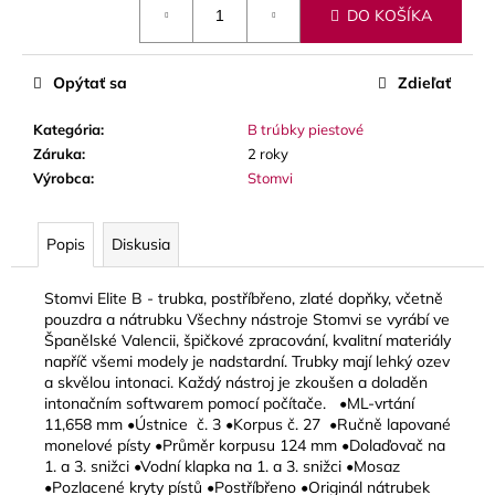
č
DO KOŠÍKA
cena:
a
m
e
Opýtať sa
Zdieľať
Kategória
:
B trúbky piestové
VANDOREN
Záruka
:
2 roky
V21
PLÁTKY
Výrobca
:
Stomvi
NA
ALT
SAXOFÓN
Popis
Diskusia
3,80
€
Stomvi Elite B - trubka, postříbřeno, zlaté dopňky, včetně
pouzdra a nátrubku Všechny nástroje Stomvi se vyrábí ve
Španělské Valencii, špičkové zpracování, kvalitní materiály
napříč všemi modely je nadstardní. Trubky mají lehký ozev
a skvělou intonaci. Každý nástroj je zkoušen a doladěn
intonačním softwarem pomocí počítače. •ML-vrtání
11,658 mm •Ústnice č. 3 •Korpus č. 27 •Ručně lapované
monelové písty •Průměr korpusu 124 mm •Dolaďovač na
1. a 3. snižci •Vodní klapka na 1. a 3. snižci •Mosaz
•Pozlacené kryty pístů •Postříbřeno •Originál nátrubek