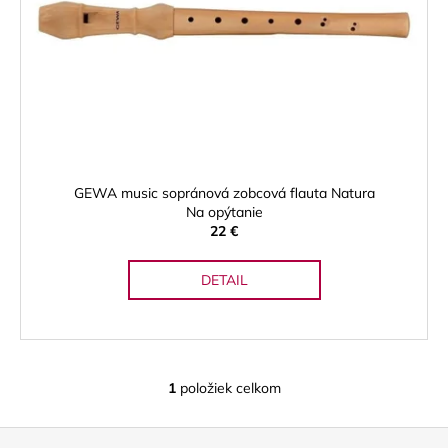
p
r
o
d
u
k
t
o
GEWA music sopránová zobcová flauta Natura
v
Na opýtanie
22 €
DETAIL
1
položiek celkom
O
v
Z
l