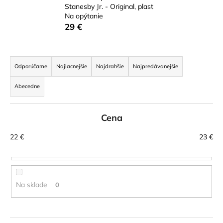
Stanesby Jr. - Original, plast
á
Na opýtanie
j
29 €
s
ť
R
?
a
Odporúčame
Najlacnejšie
Najdrahšie
Najpredávanejšie
d
Abecedne
e
n
HĽADAŤ
Cena
i
e
22
€
23
€
p
r
O
d
o
p
d
Na sklade
0
o
u
r
k
ú