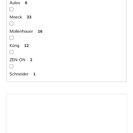
Aulos
6
Moeck
33
Mollenhauer
16
Küng
12
ZEN-ON
2
Schneider
1
V
ý
p
i
s