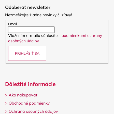
á
á
Odoberať newsletter
d
p
a
Nezmeškajte žiadne novinky či zľavy!
ä
c
t
Email
i
i
e
Vložením e-mailu súhlasíte s
podmienkami ochrany
e
p
osobných údajov
r
v
PRIHLÁSIŤ SA
k
y
v
ý
p
i
Dôležité informácie
s
u
>
Ako nakupovať
>
Obchodné podmienky
>
Ochrana osobných údajov