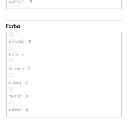
ZEN-ON
0
Farba
prírodná
0
biela
0
červená
0
modrá
0
zelená
0
ružová
0