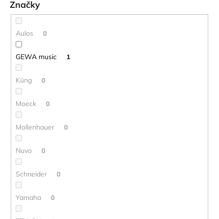
t
č
Značky
o
a
m
v
e
Aulos
0
GEWA music
1
VANDOREN
V21
PLÁTKY
Küng
0
NA
ALT
Moeck
SAXOFÓN
0
3,80
€
Mollenhauer
0
Nuvo
0
Schneider
0
Yamaha
0