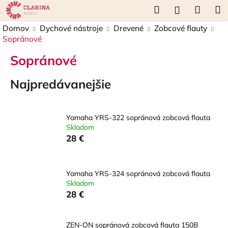
K
Prejsť
Hľadať
Náku
M
Prihláseni
na
o
obsah
Späť
Späť
košík
Domov
Dychové nástroje
Drevené
Zobcové flauty
š
Sopránové
í
Č
k
Sopránové
o
p
Najpredávanejšie
o
t
Yamaha YRS-322 sopránová zobcová flauta
r
Skladom
e
28 €
b
u
j
Yamaha YRS-324 sopránová zobcová flauta
Skladom
e
28 €
t
e
ZEN-ON sopránová zobcová flauta 150B
n