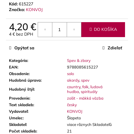
č
Kód:
615227
a
Značka:
KONVOJ
m
e
4,20 €
DO KOŠÍKA
4 € bez DPH
SOLEXA
Jednotková
-
cena:
Opýtať sa
Zdieľať
OPIERKA
NA
ĽAVÚ
Kategória
:
Spev & zbory
RUKU
EAN
:
9788085615227
NA
PRIEČNU
Obsadenie
:
solo
FLAUTU
Hudobná úprava
:
akordy
,
spev
(FINGERPORT)
country
,
folk
,
ľudová
Hudobný štýl
:
hudba
,
spirituály
22
€
Prevedenie
:
zošit - mäkká väzba
Text skladieb
:
česky
Vydavateľ
:
KONVOJ
Umelec
:
Šlapeto
Skladateľ
:
viace rôznych Skladateľů
Počet skladieb
:
21