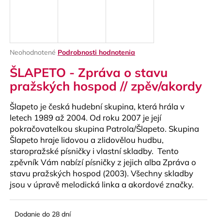
á
j
s
ť
Priemerné
Neohodnotené
Podrobnosti hodnotenia
?
hodnotenie
ŠLAPETO - Zpráva o stavu
produktu
je
pražských hospod // zpěv/akordy
0,0
z
Šlapeto je česká hudební skupina, která hrála v
5
HĽADAŤ
hviezdičiek.
letech 1989 až 2004. Od roku 2007 je její
pokračovatelkou skupina Patrola/Šlapeto. Skupina
Šlapeto hraje lidovou a zlidovělou hudbu,
staropražské písničky i vlastní skladby. Tento
O
zpěvník Vám nabízí písničky z jejich alba Zpráva o
d
stavu pražských hospod (2003). Všechny skladby
p
jsou v úpravě melodická linka a akordové značky.
o
r
ú
Dodanie do 28 dní