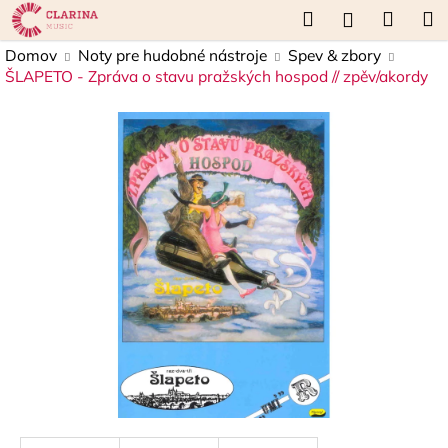
K
Prejsť
Hľadať
Náku
M
Prihláseni
na
o
obsah
Späť
Späť
košík
Domov
Noty pre hudobné nástroje
Spev & zbory
š
ŠLAPETO - Zpráva o stavu pražských hospod // zpěv/akordy
í
Č
k
o
p
o
t
r
e
b
u
j
e
t
e
n