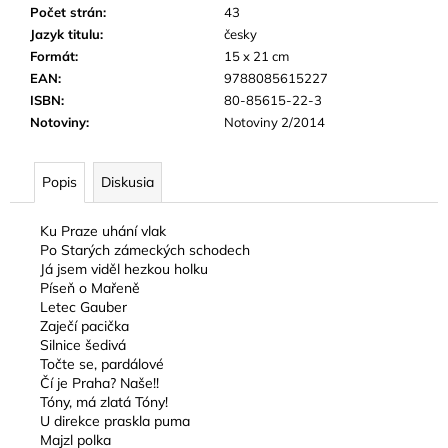
Počet strán
:
43
Jazyk titulu
:
česky
Formát
:
15 x 21 cm
EAN
:
9788085615227
ISBN
:
80-85615-22-3
Notoviny
:
Notoviny 2/2014
Popis
Diskusia
Ku Praze uhání vlak
Po Starých zámeckých schodech
Já jsem viděl hezkou holku
Píseň o Mařeně
Letec Gauber
Zaječí pacička
Silnice šedivá
Točte se, pardálové
Čí je Praha? Naše!!
Tóny, má zlatá Tóny!
U direkce praskla puma
Majzl polka