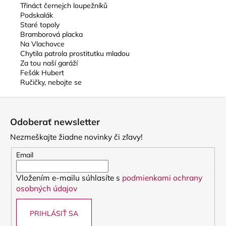
Třináct černejch loupežníků
Podskalák
Staré topoly
Bramborová placka
Na Vlachovce
Chytila patrola prostitutku mladou
Za tou naší garáží
Fešák Hubert
Ručičky, nebojte se
Z
á
Odoberať newsletter
p
Nezmeškajte žiadne novinky či zľavy!
ä
t
Email
i
Vložením e-mailu súhlasíte s
podmienkami ochrany
e
osobných údajov
PRIHLÁSIŤ SA