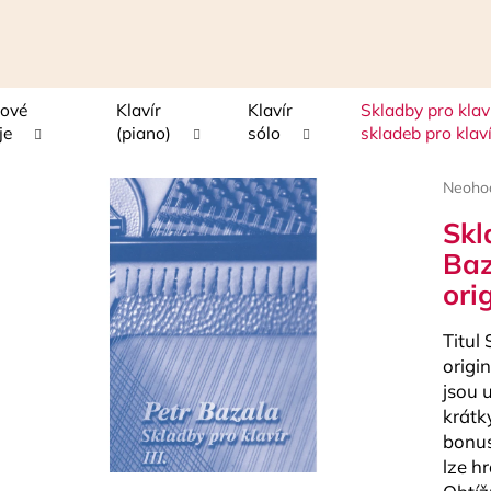
sové
Klavír
Klavír
Skladby pro klaví
Čo potrebujete nájsť?
je
(piano)
sólo
skladeb pro klav
Prieme
Neoho
HĽADAŤ
hodnot
Skl
produk
je
Baz
0,0
ori
z
Odporúčame
5
hviezdi
Titul 
origi
jsou 
krátk
bonus
lze h