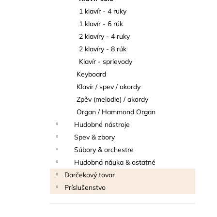
THOMANN FLOW-BALL
1 klavír - 4 ruky
3 €
1 klavír - 6 rúk
2 klavíry - 4 ruky
2 klavíry - 8 rúk
Klavír - sprievody
Keyboard
Klavír / spev / akordy
Zpěv (melodie) / akordy
Organ / Hammond Organ
Hudobné nástroje
Spev & zbory
Súbory & orchestre
Hudobná náuka & ostatné
Darčekový tovar
Príslušenstvo