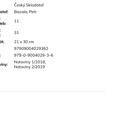
Český Skladateľ
ateľ
:
Bazala, Petr
t
11
ieb
:
t
31
:
át
:
21 x 30 cm
97909004029362
:
979-0-9004029-3-6
Notoviny 1/2018,
viny
:
Notoviny 2/2019