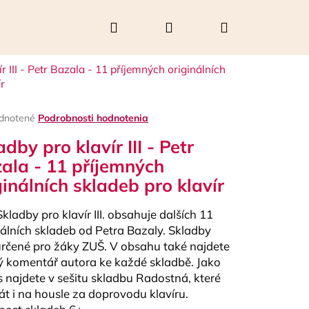
Hľadať
Prihlásenie
Nákupný
r III - Petr Bazala - 11 příjemných originálních
košík
ír
rné
dnotené
Podrobnosti hodnotenia
enie
adby pro klavír III - Petr
tu
ala - 11 příjemných
ginálních skladeb pro klavír
čiek.
Skladby pro klavír III. obsahuje dalších 11
nálních skladeb od Petra Bazaly. Skladby
určené pro žáky ZUŠ. V obsahu také najdete
ý komentář autora ke každé skladbě. Jako
Nasledujúce
 najdete v sešitu skladbu Radostná, které
rát i na housle za doprovodu klavíru.