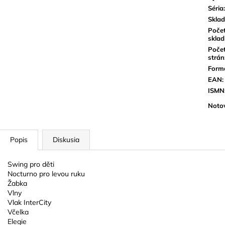
Séria
:
Sklad
Poče
sklad
Poče
strán
Form
EAN
:
ISMN
Noto
Popis
Diskusia
Swing pro děti
Nocturno pro levou ruku
Žabka
Vlny
Vlak InterCity
Včelka
Elegie