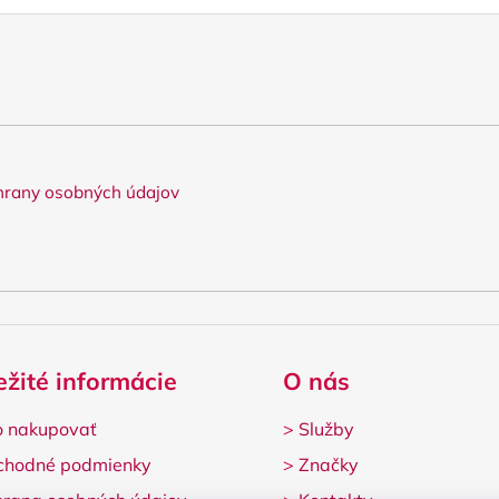
rany osobných údajov
ežité informácie
O nás
 nakupovať
>
Služby
chodné podmienky
>
Značky