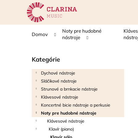
K
Prejsť
na
o
obsah
Späť
Späť
š
do
do
í
Noty pre hudobné
Kláve
Domov
k
obchodu
obchodu
nástroje
nástro
B
o
Kategórie
Preskočiť
č
kategórie
n
Dychové nástroje
ý
Sláčikové nástroje
p
Strunové a brnkacie nástroje
a
Klávesové nástroje
n
Koncertné bicie nástroje a perkusie
e
Noty pre hudobné nástroje
l
Klávesové nástroje
Klavír (piano)
Klavír sólo