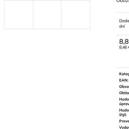
Obtíž
BLUE JUICE VALVE OIL - OLEJ NA
VANDOREN JAV
PIESTY
NA ALT SAXOF
9,30 €
3,50 €
Doda
dní
8,8
8,46
Jedn
cena:
Kateg
EAN
:
Obsa
Obti
Hudo
úpra
Hudo
štýl
:
Preve
Vyda