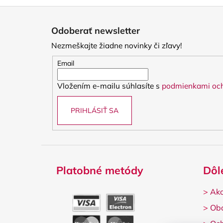
Z
á
Odoberať newsletter
p
Nezmeškajte žiadne novinky či zľavy!
ä
t
Email
i
Vložením e-mailu súhlasíte s
podmienkami och
e
PRIHLÁSIŤ SA
Platobné metódy
Dôl
>
Ako
>
Ob