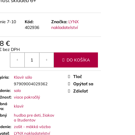
nost skladeb 6+
A RED CUT PLÁTKY
ÓN
nie 7-10
Kód:
Značka:
LYNX
402936
nakladatelství
8 €
 € bez DPH
otková
DO KOŠÍKA
Tlač
ória
:
Klavír sólo
Opýtať sa
97909004029362
denie
:
solo
Zdieľať
ažnosť
:
viace pokročilý
bná
klavír
va
:
bný
hudba pre deti, žiakov
a študentov
denie
:
zošit - mäkká väzba
vateľ
:
LYNX nakladatelství