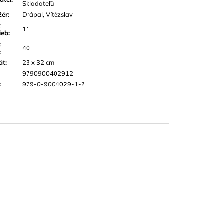
Skladateľů
žér
:
Drápal, Vítězslav
t
11
ieb
:
t
40
:
át
:
23 x 32 cm
9790900402912
:
979-0-9004029-1-2