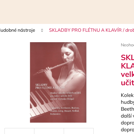
udobné nástroje
SKLADBY PRO FLÉTNU A KLAVÍR / drobné 
Čo potrebujete nájsť?
Prieme
Neoho
hodnot
SK
HĽADAŤ
produk
je
KLA
0,0
vel
z
5
uči
Odporúčame
hviezdi
Kolek
hudby
Beeth
další
dopro
dopro