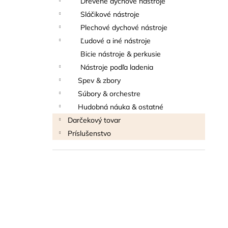
Drevené dychové nástroje
THOMANN FLOW-BALL
Sláčikové nástroje
3 €
Plechové dychové nástroje
Ľudové a iné nástroje
Bicie nástroje & perkusie
Nástroje podľa ladenia
Spev & zbory
Súbory & orchestre
Hudobná náuka & ostatné
Darčekový tovar
Príslušenstvo