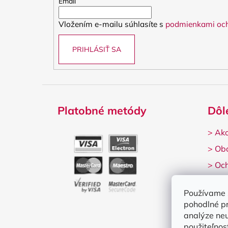
t
Email
i
Vložením e-mailu súhlasíte s
podmienkami och
e
PRIHLÁSIŤ SA
Platobné metódy
Dôl
>
Ako
>
Ob
>
Och
>
Rek
Používame 
pohodlné p
analýze neu
použiteľnos