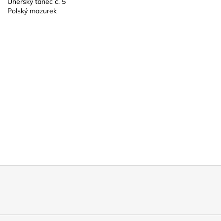
Uherský tanec č. 5
Polský mazurek