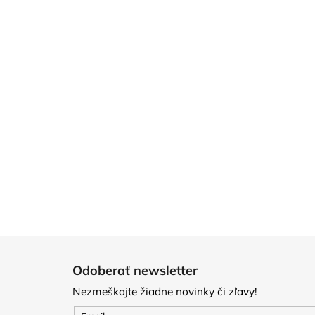
Z
á
Odoberať newsletter
p
Nezmeškajte žiadne novinky či zľavy!
ä