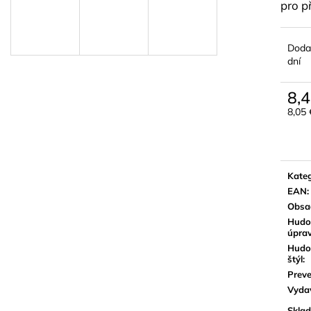
BLUE JUICE VALVE OIL - OLEJ NA
VANDOREN JAV
pro p
PIESTY
NA ALT SAXOF
9,30 €
3,50 €
Doda
dní
8,4
8,05
Jedn
cena:
Kateg
EAN
:
Obsa
Hudo
úpra
Hudo
štýl
:
Preve
Vyda
Sklad