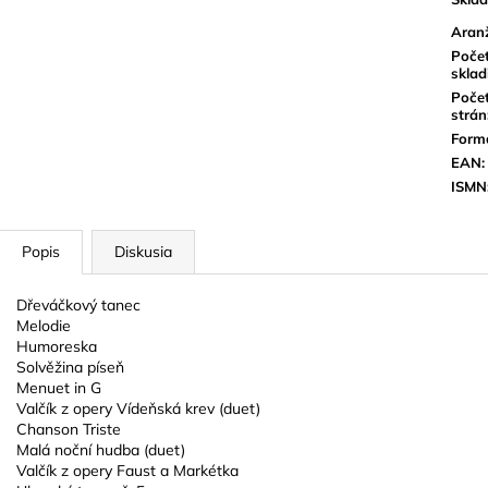
Aran
Poče
sklad
Poče
strán
Form
EAN
:
ISMN
Popis
Diskusia
Dřeváčkový tanec
Melodie
Humoreska
Solvěžina píseň
Menuet in G
Valčík z opery Vídeňská krev (duet)
Chanson Triste
Malá noční hudba (duet)
Valčík z opery Faust a Markétka