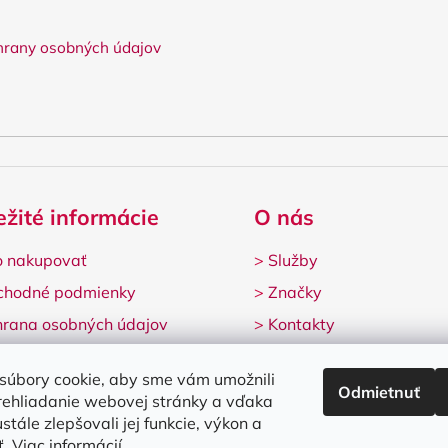
rany osobných údajov
ežité informácie
O nás
 nakupovať
>
Služby
chodné podmienky
>
Značky
rana osobných údajov
>
Kontakty
lamačný formulár
súbory cookie, aby sme vám umožnili
Odmietnuť
rehliadanie webovej stránky a vďaka
stále zlepšovali jej funkcie, výkon a
ť.
Viac informácií