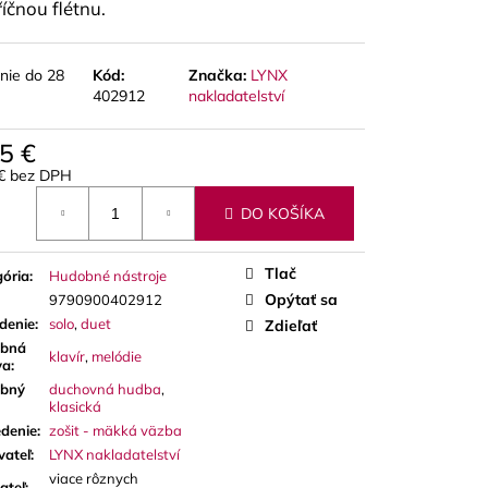
A RED CUT PLÁTKY
říčnou flétnu.
ÓN
nie do 28
Kód:
Značka:
LYNX
402912
nakladatelství
5 €
 € bez DPH
otková
DO KOŠÍKA
Tlač
ória
:
Hudobné nástroje
Opýtať sa
9790900402912
denie
:
solo
,
duet
Zdieľať
bná
klavír
,
melódie
va
:
bný
duchovná hudba
,
klasická
denie
:
zošit - mäkká väzba
vateľ
:
LYNX nakladatelství
viace rôznych
ateľ
: