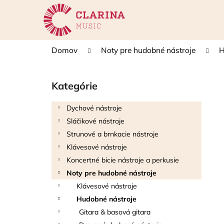
K
Prejsť
na
o
obsah
Späť
Späť
š
do
do
í
Domov
Noty pre hudobné nástroje
H
k
obchodu
obchodu
B
o
Kategórie
Preskočiť
č
kategórie
n
Dychové nástroje
ý
Sláčikové nástroje
p
Strunové a brnkacie nástroje
a
Klávesové nástroje
n
Koncertné bicie nástroje a perkusie
e
Noty pre hudobné nástroje
l
Klávesové nástroje
Hudobné nástroje
Gitara & basová gitara