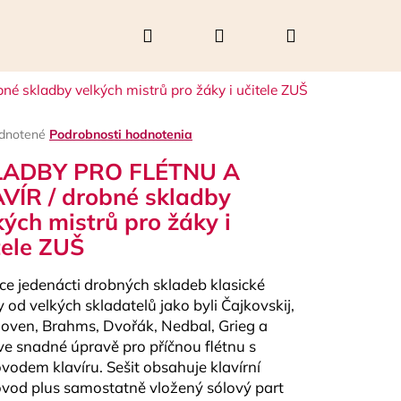
Hľadať
Prihlásenie
Nákupný
skladby velkých mistrů pro žáky i učitele ZUŠ
košík
rné
dnotené
Podrobnosti hodnotenia
enie
LADBY PRO FLÉTNU A
tu
VÍR / drobné skladby
kých mistrů pro žáky i
tele ZUŠ
čiek.
ce jedenácti drobných skladeb klasické
 od velkých skladatelů jako byli Čajkovskij,
oven, Brahms, Dvořák, Nedbal, Grieg a
 ve snadné úpravě pro příčnou flétnu s
Nasledujúce
vodem klavíru. Sešit obsahuje klavírní
vod plus samostatně vložený sólový part