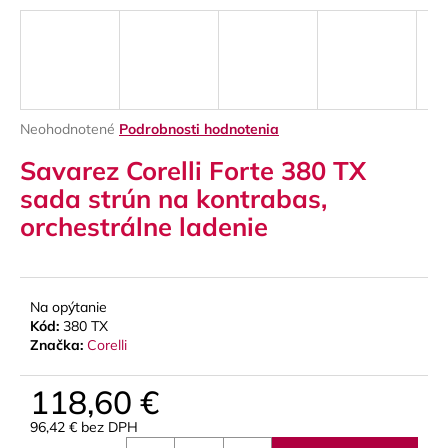
á
j
s
ť
?
Priemerné
Neohodnotené
Podrobnosti hodnotenia
hodnotenie
Savarez Corelli Forte 380 TX
produktu
je
sada strún na kontrabas,
0,0
orchestrálne ladenie
z
HĽADAŤ
5
hviezdičiek.
Na opýtanie
O
Kód:
380 TX
d
Značka:
Corelli
p
o
118,60 €
r
ú
96,42 € bez DPH
Jednotková