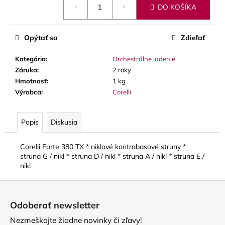
č
DO KOŠÍKA
cena:
a
m
e
Opýtať sa
Zdieľať
Kategória
:
Orchestrálne ladenie
BLUE
Záruka
:
2 roky
JUICE
VALVE
Hmotnosť
:
1 kg
OIL
Výrobca
:
Corelli
-
OLEJ
NA
Popis
Diskusia
PIESTY
9,30
€
Corelli Forte 380 TX * niklové kontrabasové struny *
struna G / nikl * struna D / nikl * struna A / nikl * struna E /
nikl
Z
á
Odoberať newsletter
p
Nezmeškajte žiadne novinky či zľavy!