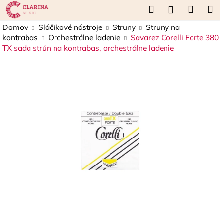
K
Prejsť
Hľadať
Náku
M
Prihláseni
na
o
obsah
Späť
Späť
košík
Domov
Sláčikové nástroje
Struny
Struny na
š
kontrabas
Orchestrálne ladenie
Savarez Corelli Forte 380
í
TX sada strún na kontrabas, orchestrálne ladenie
Č
k
o
p
o
t
r
e
b
u
j
e
t
e
n