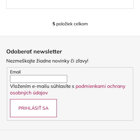
5
položiek celkom
O
v
Z
l
á
á
Odoberať newsletter
d
p
a
Nezmeškajte žiadne novinky či zľavy!
ä
c
t
Email
i
i
e
Vložením e-mailu súhlasíte s
podmienkami ochrany
e
p
osobných údajov
r
v
PRIHLÁSIŤ SA
k
y
v
ý
p