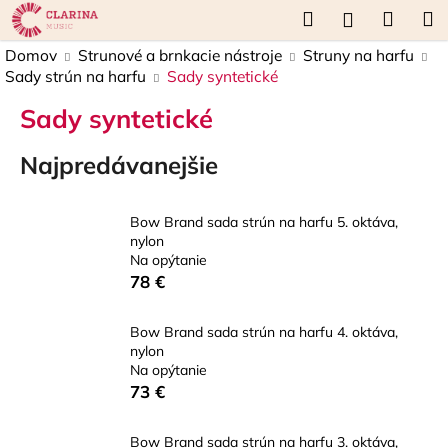
K
Prejsť
Hľadať
Náku
M
Prihláseni
na
o
obsah
Späť
Späť
košík
Domov
Strunové a brnkacie nástroje
Struny na harfu
š
Sady strún na harfu
Sady syntetické
í
Č
k
Sady syntetické
o
p
Najpredávanejšie
o
t
Bow Brand sada strún na harfu 5. oktáva,
r
nylon
Na opýtanie
e
78 €
b
u
Bow Brand sada strún na harfu 4. oktáva,
j
nylon
e
Na opýtanie
73 €
t
e
Bow Brand sada strún na harfu 3. oktáva,
n