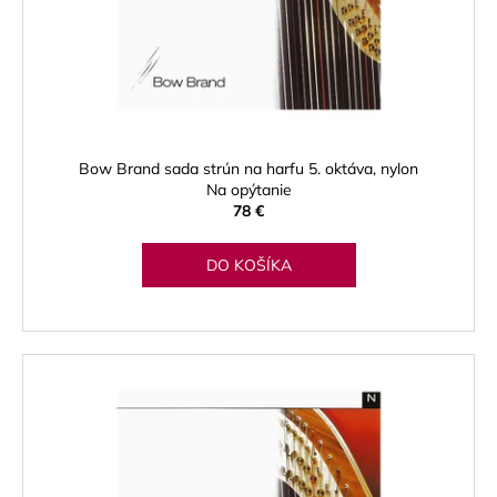
o
d
u
k
t
o
Bow Brand sada strún na harfu 5. oktáva, nylon
v
Na opýtanie
78 €
DO KOŠÍKA