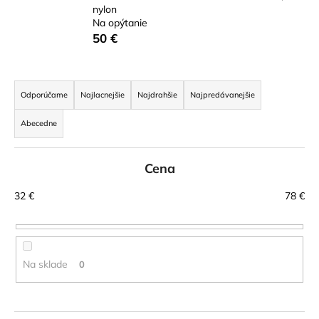
nylon
á
Na opýtanie
j
50 €
s
ť
R
?
a
Odporúčame
Najlacnejšie
Najdrahšie
Najpredávanejšie
d
Abecedne
e
n
HĽADAŤ
Cena
i
e
32
€
78
€
p
r
O
d
o
p
d
Na sklade
0
o
u
r
k
ú