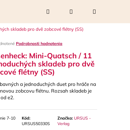
Hľadať
Prihlásenie
Nákupný
ých skladeb pro dvě zobcové flétny (SS)
košík
rné
dnotené
Podrobnosti hodnotenia
enie
enheck: Mini-Quatsch / 11
tu
noduchých skladeb pro dvě
cové flétny (SS)
čiek.
bavných a jednoduchých duet pro hráče na
novou zobcovu flétnu. Rozsah skladeb je
 od e2.
Nasledujúce
nie 7-10
Kód:
Značka:
URSUS -
URSUS50330S
Verlag