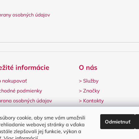
rany osobných údajov
ežité informácie
O nás
 nakupovať
>
Služby
chodné podmienky
>
Značky
rana osobných údajov
>
Kontakty
lamačný formulár
súbory cookie, aby sme vám umožnili
Odmietnuť
rehliadanie webovej stránky a vďaka
stále zlepšovali jej funkcie, výkon a
ť.
Viac informácií