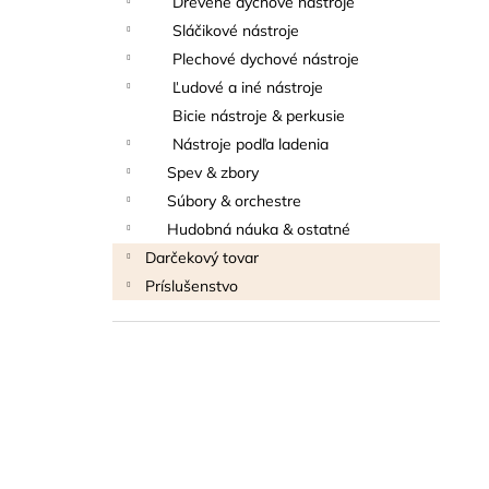
Drevené dychové nástroje
THOMANN FLOW-BALL
Sláčikové nástroje
3 €
Plechové dychové nástroje
Ľudové a iné nástroje
Bicie nástroje & perkusie
Nástroje podľa ladenia
Spev & zbory
Súbory & orchestre
Hudobná náuka & ostatné
Darčekový tovar
Príslušenstvo