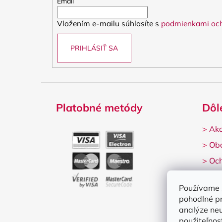
t
Email
i
Vložením e-mailu súhlasíte s
podmienkami och
e
PRIHLÁSIŤ SA
Platobné metódy
Dôl
>
Ako
>
Ob
>
Och
>
Rek
Používame 
pohodlné p
analýze neu
použiteľnos