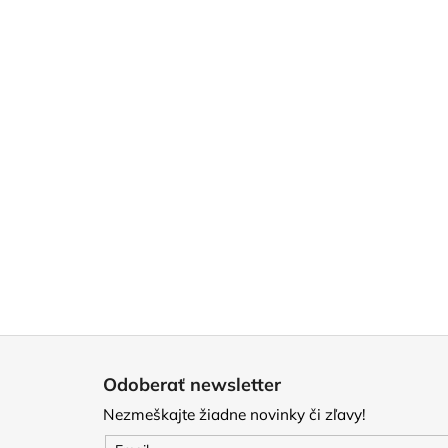
Z
á
Odoberať newsletter
p
Nezmeškajte žiadne novinky či zľavy!
ä