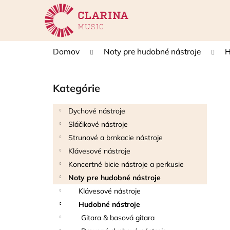
K
Prejsť
na
o
obsah
Späť
Späť
š
do
do
í
Domov
Noty pre hudobné nástroje
H
k
obchodu
obchodu
B
o
Kategórie
Preskočiť
č
kategórie
n
Dychové nástroje
ý
Sláčikové nástroje
p
Strunové a brnkacie nástroje
a
Klávesové nástroje
n
Koncertné bicie nástroje a perkusie
e
Noty pre hudobné nástroje
l
Klávesové nástroje
Hudobné nástroje
Gitara & basová gitara