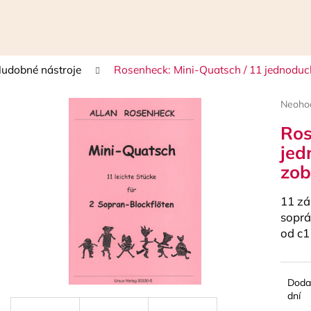
udobné nástroje
Rosenheck: Mini-Quatsch / 11 jednoduch
Čo potrebujete nájsť?
Prieme
Neoho
hodnot
Ros
HĽADAŤ
produk
je
jed
0,0
zob
z
5
Odporúčame
hviezdi
11 zá
soprá
od c1
Doda
dní