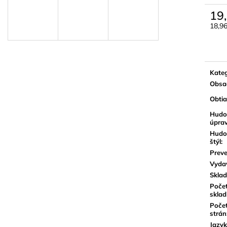
BLUE JUICE VALVE OIL - OLEJ NA
VANDOREN JAV
PIESTY
NA ALT SAXOF
19
9,30 €
3,50 €
18,9
Jedn
cena:
Kateg
Obsa
Obti
Hudo
úpra
Hudo
štýl
:
Preve
Vyda
Sklad
Poče
sklad
Poče
strán
Jazyk