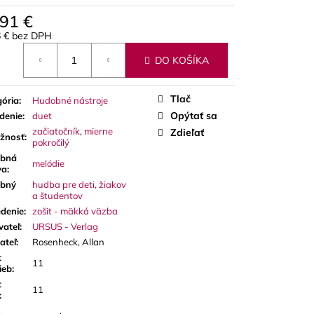
A RED CUT PLÁTKY
ÓN
,91 €
6 € bez DPH
otková
DO KOŠÍKA
Tlač
ória
:
Hudobné nástroje
Opýtať sa
denie
:
duet
začiatočník
,
mierne
Zdieľať
ažnosť
:
pokročilý
bná
melódie
va
:
bný
hudba pre deti, žiakov
a študentov
denie
:
zošit - mäkká väzba
vateľ
:
URSUS - Verlag
ateľ
:
Rosenheck, Allan
t
11
ieb
:
t
11
: