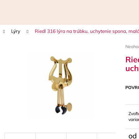
Lýry
Riedl 316 lýra na trúbku, uchytenie spona, mal
Čo potrebujete nájsť?
Prieme
Neoho
hodnot
Rie
HĽADAŤ
produk
je
uch
0,0
z
5
Odporúčame
hviezdi
POVR
Zvoľt
varia
od