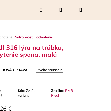
Hľadať
Prihlásenie
Nákupný
á
košík
rné
dnotené
Podrobnosti hodnotenia
enie
dl 316 lýra na trúbku,
tu
ytenie spona, malá
čiek.
CHOVÁ ÚPRAVA
e
Kód:
Zvoľte
Značka:
RMB
nt
variant
Riedl
Nasledujúce
26 €