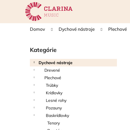
K
Prejsť
na
o
obsah
Späť
Späť
š
do
do
í
Domov
Dychové nástroje
Plechové
k
obchodu
obchodu
B
o
Kategórie
Preskočiť
č
kategórie
n
Dychové nástroje
ý
Drevené
p
Plechové
a
Trúbky
n
Krídlovky
e
Lesné rohy
l
Pozauny
Baskrídlovky
Tenory