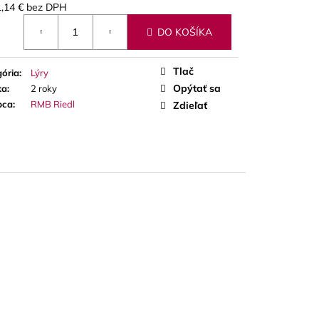
A RED CUT PLÁTKY
,14 €
bez DPH
ÓN
otková
DO KOŠÍKA
Tlač
ória
:
Lýry
Opýtať sa
ka
:
2 roky
bca
:
RMB Riedl
Zdieľať