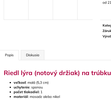
BLUE JUICE VALVE OIL - OLEJ NA
VANDOREN JAV
od
21
PIESTY
NA ALT SAXOF
Jedn
cena:
9,30 €
3,50 €
Kateg
Záru
Výro
Popis
Diskusia
Riedl lýra (notový držiak) na trúbku
veľkosť
: malá (5,3 cm)
uchytenie
: sponou
počet tlakadiel:
1
materiál
: mosadz alebo nikel