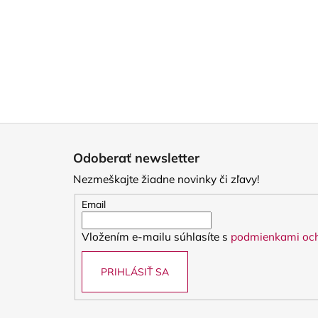
Z
á
Odoberať newsletter
p
Nezmeškajte žiadne novinky či zľavy!
ä
t
Email
i
Vložením e-mailu súhlasíte s
podmienkami och
e
PRIHLÁSIŤ SA