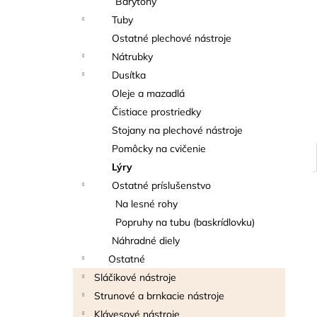
Barytóny
THOMANN FLOW-BALL
Tuby
3 €
Ostatné plechové nástroje
Nátrubky
Dusítka
Oleje a mazadlá
Čistiace prostriedky
Stojany na plechové nástroje
Pomôcky na cvičenie
Lýry
Ostatné príslušenstvo
Na lesné rohy
Popruhy na tubu (baskrídlovku)
Náhradné diely
Ostatné
Sláčikové nástroje
Strunové a brnkacie nástroje
Klávesové nástroje