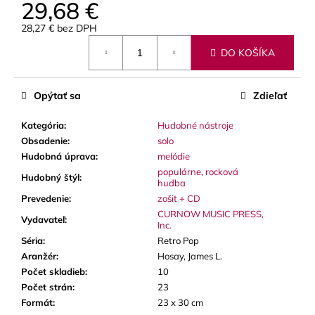
č
29,68 €
a
28,27 € bez DPH
m
Jednotková
e
DO KOŠÍKA
cena:
GEWA
Opýtať sa
Zdieľať
MUSIC
GIGBAG
(PUZDRO)
Kategória
:
Hudobné nástroje
PREMIUM,
Obsadenie
:
solo
3
Hudobná úprava
:
melódie
TRÚBKY
populárne
,
rocková
Hudobný štýl
:
128
hudba
€
Prevedenie
:
zošit + CD
CURNOW MUSIC PRESS,
Vydavateľ
:
Inc.
Séria
:
Retro Pop
Aranžér
:
Hosay, James L.
Počet skladieb
:
10
Počet strán
:
23
Formát
:
23 x 30 cm