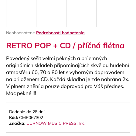
á
j
s
ť
Priemerné
Neohodnotené
Podrobnosti hodnotenia
?
hodnotenie
RETRO POP + CD / příčná flétna
produktu
je
0,0
Povedený sešit velmi pěkných a příjemných
z
originálních skladeb připominajících skvělou hudební
5
HĽADAŤ
atmosféru 60, 70 a 80 let s výborným doprovodem
hviezdičiek.
na přiloženém CD. Každá skladba je zde nahrána 2x.
V plném znění a pouze doprovod pro Váš přednes.
Moc pěkné !!!
O
d
p
Dodanie do 28 dní
o
Kód:
CMP067302
r
Značka:
CURNOW MUSIC PRESS, Inc.
ú