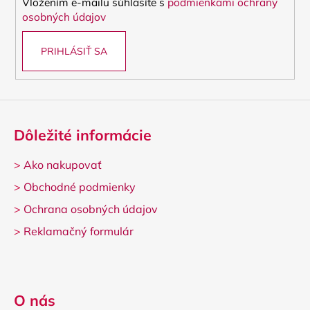
Vložením e-mailu súhlasíte s
podmienkami ochrany
e
osobných údajov
PRIHLÁSIŤ SA
Dôležité informácie
>
Ako nakupovať
>
Obchodné podmienky
>
Ochrana osobných údajov
>
Reklamačný formulár
O nás