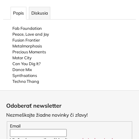
Popis
Diskusia
Fab Foundation
Peace, Love and Joy
Fusion Frontier
Metalmorphosis
Precious Moments
Motor City
Can You Dig It?
Dance Mix
Synthsations
Techno Thang
Z
á
Odoberať newsletter
p
Nezmeškajte žiadne novinky či zľavy!
ä
t
Email
i