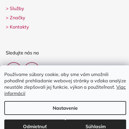
>
Služby
>
Značky
>
Kontakty
Sledujte nás na
Používame súbory cookie, aby sme vám umožnili
pohodlné prehliadanie webovej stránky a vďaka analýze
neustále zlepšovali jej funkcie, výkon a použiteľnosť.
Viac
informácií
Vytvoril Shoptet
Nastavenie
Copyright 2026
Clarina Music
. Všetky práva vyhradené.
Upraviť
nastavenie cookies
Odmietnuť
Súhlasím