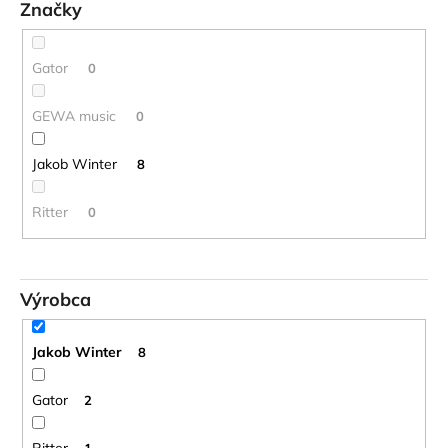
t
č
Značky
o
a
m
v
e
Gator
0
GEWA music
0
STAGG
BATON
BOX
Jakob Winter
8
PUZDRO
NA
Ritter
DIRIGENTSKÚ
0
TAKTOVKU
16
€
Výrobca
Jakob Winter
8
Gator
2