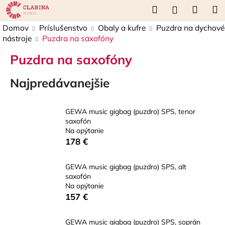
K
Prejsť
Hľadať
Náku
M
Prihláseni
na
o
obsah
Späť
Späť
košík
Domov
Príslušenstvo
Obaly a kufre
Puzdra na dychové
š
nástroje
Puzdra na saxofóny
í
Č
k
Puzdra na saxofóny
o
p
Najpredávanejšie
o
t
GEWA music gigbag (puzdro) SPS, tenor
r
saxofón
Na opýtanie
e
178 €
b
u
GEWA music gigbag (puzdro) SPS, alt
j
saxofón
e
Na opýtanie
157 €
t
e
GEWA music gigbag (puzdro) SPS, soprán
n