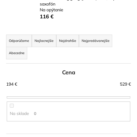
saxofón
á
Na opýtanie
j
116 €
s
ť
R
?
a
Odporúčame
Najlacnejšie
Najdrahšie
Najpredávanejšie
d
Abecedne
e
n
HĽADAŤ
Cena
i
e
194
€
529
€
p
r
O
d
o
p
d
Na sklade
0
o
u
r
k
ú