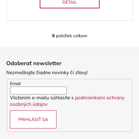
DETAIL
8
položiek celkom
O
v
Z
l
á
á
Odoberať newsletter
d
p
a
Nezmeškajte žiadne novinky či zľavy!
ä
c
t
Email
i
i
e
Vložením e-mailu súhlasíte s
podmienkami ochrany
e
p
osobných údajov
r
v
PRIHLÁSIŤ SA
k
y
v