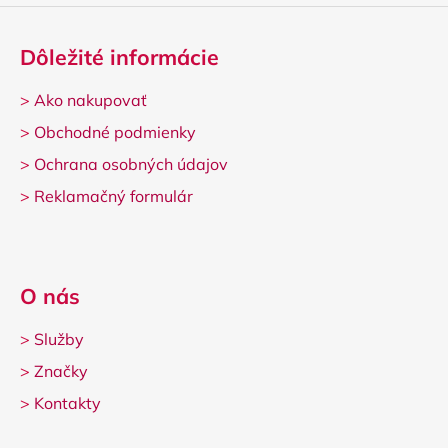
ý
p
i
Dôležité informácie
s
u
>
Ako nakupovať
>
Obchodné podmienky
>
Ochrana osobných údajov
>
Reklamačný formulár
O nás
>
Služby
>
Značky
>
Kontakty