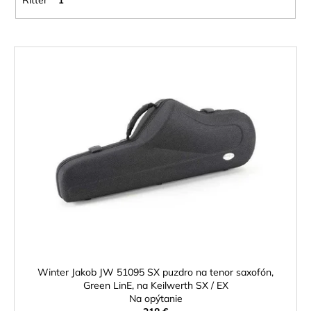
Ritter
1
V
ý
p
i
s
p
r
o
d
u
k
t
o
Winter Jakob JW 51095 SX puzdro na tenor saxofón,
v
Green LinE, na Keilwerth SX / EX
Na opýtanie