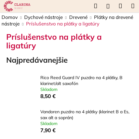
K
Prejsť
Hľadať
Náku
M
Prihláseni
na
o
obsah
Späť
Späť
košík
Domov
Dychové nástroje
Drevené
Plátky na drevené
š
nástroje
Príslušenstvo na plátky a ligatúry
í
Č
k
Príslušenstvo na plátky a
o
ligatúry
p
o
Najpredávanejšie
t
r
Rico Reed Guard IV puzdro na 4 plátky, B
e
klarinet/alt saxofón
b
Skladom
8,50 €
u
j
Vandoren puzdro na 4 plátky (klarinet B a Es,
e
sax alt a soprán)
t
Skladom
e
7,90 €
n