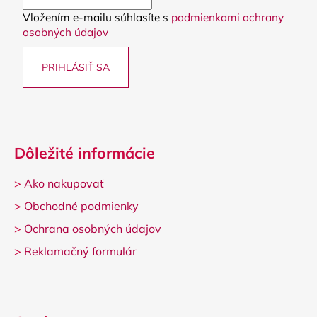
i
e
Vložením e-mailu súhlasíte s
podmienkami ochrany
e
p
osobných údajov
r
v
PRIHLÁSIŤ SA
k
y
v
ý
p
i
Dôležité informácie
s
u
>
Ako nakupovať
>
Obchodné podmienky
>
Ochrana osobných údajov
>
Reklamačný formulár