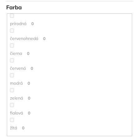
Farba
prírodná
0
červenohnedá
0
čierna
0
červená
0
modrá
0
zelená
0
fialová
0
žltá
0