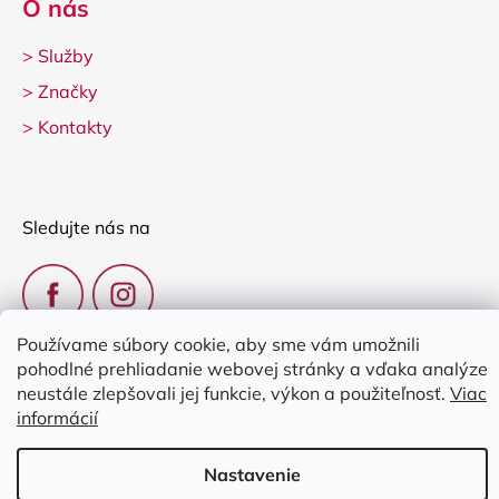
O nás
>
Služby
>
Značky
>
Kontakty
Sledujte nás na
Používame súbory cookie, aby sme vám umožnili
pohodlné prehliadanie webovej stránky a vďaka analýze
neustále zlepšovali jej funkcie, výkon a použiteľnosť.
Viac
informácií
Vytvoril Shoptet
Copyright 2026
Clarina Music
. Všetky práva vyhradené.
Upraviť
Nastavenie
nastavenie cookies