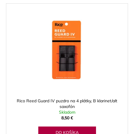
V
ý
p
i
s
p
r
o
d
u
k
t
o
Rico Reed Guard IV puzdro na 4 plátky, B klarinet/alt
v
saxofón
Skladom
8,50 €
DO KOŠÍKA