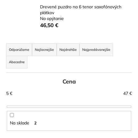
á
Drevené puzdro na 6 tenor saxofónových
plátkov
j
Na opýtanie
s
46,50 €
ť
?
R
a
Odporúčame
Najlacnejšie
Najdrahšie
Najpredávanejšie
d
Abecedne
e
HĽADAŤ
n
Cena
i
e
5
€
47
€
p
O
d
r
p
o
o
d
Na sklade
2
r
u
ú