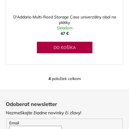
D'Addario Multi-Reed Storage Case univerzálny obal na
plátky
Skladom
47 €
DO KOŠÍKA
4
položiek celkom
O
v
Z
l
á
á
Odoberať newsletter
d
p
a
Nezmeškajte žiadne novinky či zľavy!
ä
c
t
Email
i