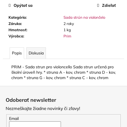
č
Opýtať sa
Zdieľať
a
m
Kategória
:
Sada strún na violončelo
e
Záruka
:
2 roky
Hmotnosť
:
1 kg
BLUE
Výrobca
:
Prim
JUICE
VALVE
OIL
Popis
Diskusia
-
OLEJ
NA
PRIM - Sada strun pro violoncello Sada strun určená pro
PIESTY
školní úroveň hry. * struna A - kov, chrom * struna D - kov,
9,30
chrom * struna G - kov, chrom * struna C - kov, chrom
€
Z
á
Odoberať newsletter
p
Nezmeškajte žiadne novinky či zľavy!
ä
t
Email
i