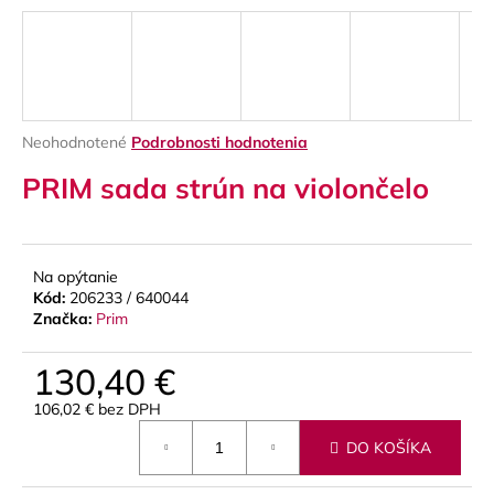
á
j
s
ť
?
Priemerné
Neohodnotené
Podrobnosti hodnotenia
hodnotenie
PRIM sada strún na violončelo
produktu
je
0,0
z
HĽADAŤ
5
Na opýtanie
hviezdičiek.
Kód:
206233 / 640044
Značka:
Prim
O
130,40 €
d
p
106,02 € bez DPH
o
Jednotková
r
DO KOŠÍKA
cena:
ú