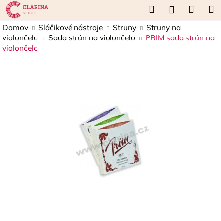
K
Prejsť
Hľadať
Náku
M
Prihláseni
na
o
obsah
Späť
Späť
košík
Domov
Sláčikové nástroje
Struny
Struny na
š
violončelo
Sada strún na violončelo
PRIM sada strún na
í
violončelo
Č
k
o
p
o
t
r
e
b
u
j
e
t
e
n