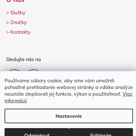
>
Služby
>
Značky
>
Kontakty
Sledujte nás na
Používame súbory cookie, aby sme vám umožnili
pohodlné prehliadanie webovej stránky a vďaka analýze
neustále zlepšovali jej funkcie, výkon a použiteľnosť.
Viac
informácií
Vytvoril Shoptet
Nastavenie
Copyright 2026
Clarina Music
. Všetky práva vyhradené.
Upraviť
nastavenie cookies
Odmietnuť
Súhlasím