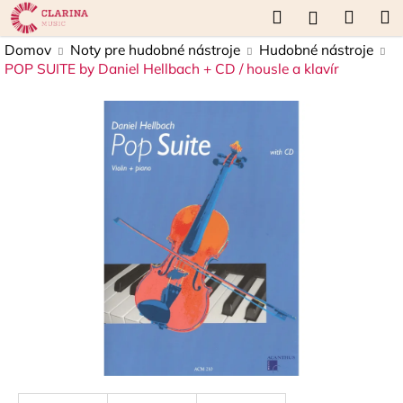
K
Prejsť
Hľadať
Náku
M
Prihláseni
na
o
obsah
Späť
Späť
košík
Domov
Noty pre hudobné nástroje
Hudobné nástroje
š
POP SUITE by Daniel Hellbach + CD / housle a klavír
í
Č
k
o
p
o
t
r
e
b
u
j
e
t
e
n