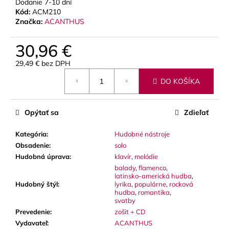
č
Dodanie 7-10 dní
a
Kód:
ACM210
Značka:
ACANTHUS
m
e
30,96 €
29,49 € bez DPH
LUPIFARO
Jednotková
CLASSIC
DO KOŠÍKA
cena:
PLÁTKY
NA
ALT
SAXOFÓN
Opýtať sa
Zdieľať
3,90
€
Kategória
:
Hudobné nástroje
Obsadenie
:
solo
Hudobná úprava
:
klavír
,
melódie
balady
,
flamenco
,
latinsko-americká hudba
,
Hudobný štýl
:
lyrika
,
populárne
,
rocková
hudba
,
romantika
,
svatby
Prevedenie
:
zošit + CD
Vydavateľ
:
ACANTHUS