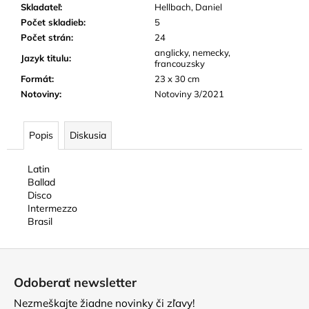
Skladateľ
:
Hellbach, Daniel
Počet skladieb
:
5
Počet strán
:
24
anglicky, nemecky,
Jazyk titulu
:
francouzsky
Formát
:
23 x 30 cm
Notoviny
:
Notoviny 3/2021
Popis
Diskusia
Latin
Ballad
Disco
Intermezzo
Brasil
Z
á
Odoberať newsletter
p
Nezmeškajte žiadne novinky či zľavy!