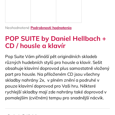
á
j
s
ť
Priemerné
Neohodnotené
Podrobnosti hodnotenia
?
hodnotenie
POP SUITE by Daniel Hellbach +
produktu
je
CD / housle a klavír
0,0
z
Pop Suite Vám přináší pět originálních skladeb
5
HĽADAŤ
hviezdičiek.
různých hudebních stylů pro housle a klavír. Sešit
obsahuje klavírní doprovod plus samostatně vložený
part pro housle. Na přiloženém CD jsou všechny
skladby nahrány 2x, v plném znění a podruhé v
O
pouze klavírní doprovod pro Vaši hru. Některé
d
rychlejší skladby mají zde nahrány také doprovod v
p
pomalejším (cvičném) tempu pro snadnější nácvik.
o
r
ú