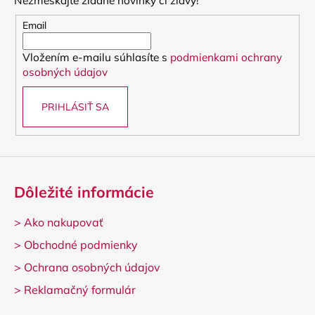
Nezmeškajte žiadne novinky či zľavy!
ä
t
Email
i
Vložením e-mailu súhlasíte s
podmienkami ochrany
e
osobných údajov
PRIHLÁSIŤ SA
Dôležité informácie
>
Ako nakupovať
>
Obchodné podmienky
>
Ochrana osobných údajov
>
Reklamačný formulár