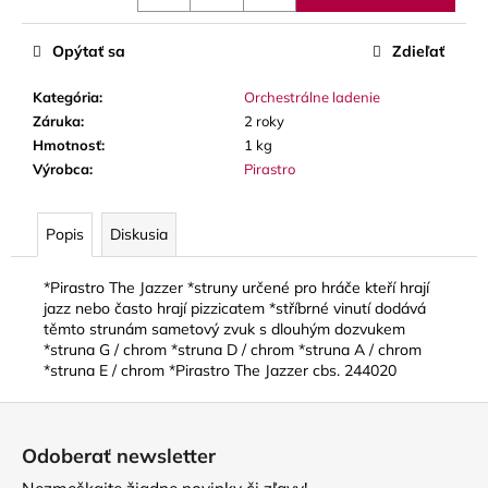
č
a
m
Opýtať sa
Zdieľať
e
Kategória
:
Orchestrálne ladenie
Záruka
:
2 roky
THOMANN
Hmotnosť
:
1 kg
FLOW-
Výrobca
:
Pirastro
BALL
3
€
Popis
Diskusia
*Pirastro The Jazzer *struny určené pro hráče kteří hrají
jazz nebo často hrají pizzicatem *stříbrné vinutí dodává
těmto strunám sametový zvuk s dlouhým dozvukem
*struna G / chrom *struna D / chrom *struna A / chrom
*struna E / chrom *Pirastro The Jazzer cbs. 244020
Z
á
Odoberať newsletter
p