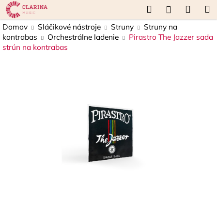
K
Prejsť
Hľadať
Náku
M
Prihláseni
na
o
obsah
Späť
Späť
košík
Domov
Sláčikové nástroje
Struny
Struny na
š
kontrabas
Orchestrálne ladenie
Pirastro The Jazzer sada
í
strún na kontrabas
Č
k
o
p
o
t
r
e
b
u
j
e
t
e
n