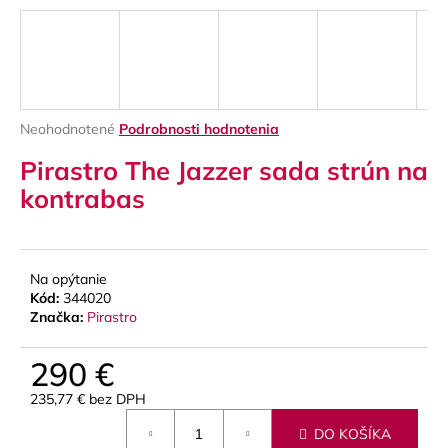
á
j
s
ť
?
Priemerné
Neohodnotené
Podrobnosti hodnotenia
hodnotenie
Pirastro The Jazzer sada strún na
produktu
je
kontrabas
0,0
z
HĽADAŤ
5
hviezdičiek.
Na opýtanie
Kód:
344020
O
Značka:
Pirastro
d
p
290 €
o
235,77 € bez DPH
r
Jednotková
ú
DO KOŠÍKA
cena: