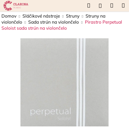
K
Prejsť
Hľadať
Náku
M
Prihláseni
na
o
obsah
Späť
Späť
košík
Domov
Sláčikové nástroje
Struny
Struny na
š
violončelo
Sada strún na violončelo
Pirastro Perpetual
í
Soloist sada strún na violončelo
Č
k
o
p
o
t
r
e
b
u
j
e
t
e
n