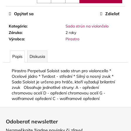
č
a
m
Opýtať sa
Zdieľať
e
Kategória
:
Sada strún na violončelo
Záruka
:
2 roky
GEWA
Výrobca
:
Pirastro
MUSIC
GIGBAG
(PUZDRO)
Popis
Diskusia
PREMIUM,
3
TRÚBKY
Pirastro Perpetual Soloist sada strun pro violoncello *
128
Ocelové jádro * Tvrdost - střední * Silný a nosný zvuk *
€
Sada Soloist je určena pro hráče, kteří vyžadují brilantní
zvuk Obsahuje jednotlivé struny: A - opředení
chromovou ocelí D - opředení chromovou ocelí G -
wolframové opředení C - wolframové opředení
Z
á
Odoberať newsletter
p
Nezmeškajte žiadne novinky či zľavy!