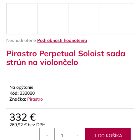
á
j
s
ť
?
Priemerné
Neohodnotené
Podrobnosti hodnotenia
hodnotenie
Pirastro Perpetual Soloist sada
produktu
je
strún na violončelo
0,0
z
HĽADAŤ
5
hviezdičiek.
Na opýtanie
Kód:
333080
O
Značka:
Pirastro
d
p
332 €
o
269,92 € bez DPH
r
Jednotková
ú
DO KOŠÍKA
cena: