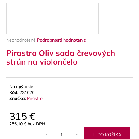
á
j
s
ť
?
Priemerné
Neohodnotené
Podrobnosti hodnotenia
hodnotenie
Pirastro Oliv sada črevových
produktu
je
strún na violončelo
0,0
z
HĽADAŤ
5
hviezdičiek.
Na opýtanie
Kód:
231020
O
Značka:
Pirastro
d
p
315 €
o
256,10 € bez DPH
r
Jednotková
ú
DO KOŠÍKA
cena: