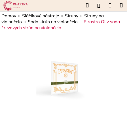
K
Prejsť
Hľadať
Náku
M
Prihláseni
na
o
obsah
Späť
Späť
košík
Domov
Sláčikové nástroje
Struny
Struny na
š
violončelo
Sada strún na violončelo
Pirastro Oliv sada
í
črevových strún na violončelo
Č
k
o
p
o
t
r
e
b
u
j
e
t
e
n