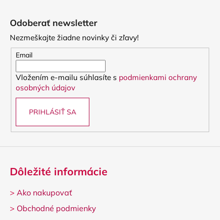
Z
á
Odoberať newsletter
p
Nezmeškajte žiadne novinky či zľavy!
ä
t
Email
i
Vložením e-mailu súhlasíte s
podmienkami ochrany
e
osobných údajov
PRIHLÁSIŤ SA
Dôležité informácie
>
Ako nakupovať
>
Obchodné podmienky