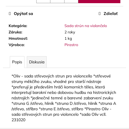
č
a
m
Opýtať sa
Zdieľať
e
Kategória
:
Sada strún na violončelo
Záruka
:
2 roky
VANDOREN
Hmotnosť
:
1 kg
JAVA
Výrobca
:
Pirastro
RED
CUT
PLÁTKY
NA
Popis
Diskusia
ALT
SAXOFÓN
*Oliv - sada střevových strun pro violoncello *střevové
3,50
struny měkčího zvuku, vhodné pro starší nástroje
€
*preferují je především hráči komorních těles, která
interpretují barokní nebo dobovou hudbu na histrorických
nástrojích *jedinečné temné a barevné zabarvení zvuku
*struna G /střevo, hliník *struna D /střevo, hliník *struna A
/střevo, stříbro *struna E /střevo, stříbro *Pirastro Oliv -
sada střevových strun pro violoncelo *sada Oliv vcll.
231020