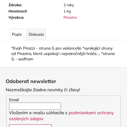
č
Záruka
:
2 roky
a
Hmotnosť
:
1 kg
m
Výrobca
:
Pirastro
e
Popis
Diskusia
VANDOREN
V21
PLÁTKY
*Evah Pirazzi - struna G pro violoncello *vynikající struny
NA
od Pirastra, které uspokojí i nejnáročnější hráče.... *struna
ALT
G - wolfram
SAXOFÓN
3,80
Z
€
á
Odoberať newsletter
p
Nezmeškajte žiadne novinky či zľavy!
ä
t
Email
i
Vložením e-mailu súhlasíte s
podmienkami ochrany
e
osobných údajov