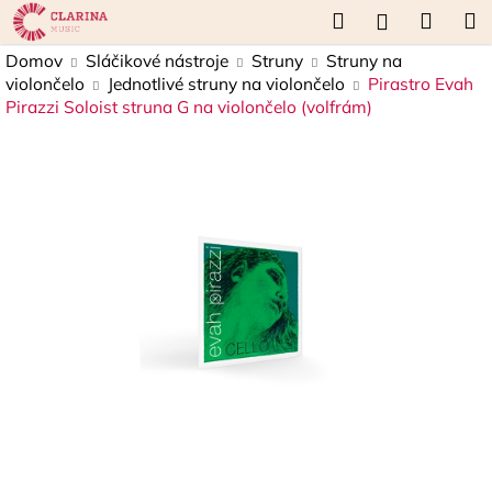
K
Prejsť
Hľadať
Náku
M
Prihláseni
na
o
obsah
Späť
Späť
košík
Domov
Sláčikové nástroje
Struny
Struny na
š
violončelo
Jednotlivé struny na violončelo
Pirastro Evah
í
Pirazzi Soloist struna G na violončelo (volfrám)
Č
k
o
p
o
t
r
e
b
u
j
e
t
e
n