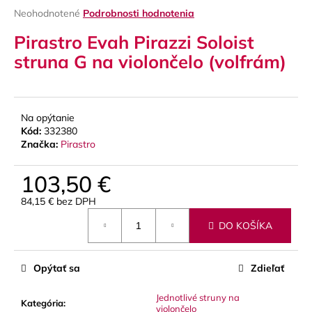
Priemerné
Neohodnotené
Podrobnosti hodnotenia
á
hodnotenie
j
Pirastro Evah Pirazzi Soloist
produktu
s
je
struna G na violončelo (volfrám)
0,0
ť
z
?
5
hviezdičiek.
Na opýtanie
Kód:
332380
Značka:
Pirastro
HĽADAŤ
103,50 €
84,15 € bez DPH
Jednotková
O
DO KOŠÍKA
cena:
d
p
o
Opýtať sa
Zdieľať
r
ú
Jednotlivé struny na
Kategória
:
violončelo