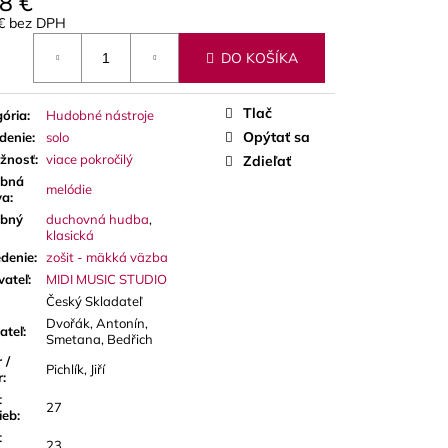
8 €
 PLÁTKY NA ALT
 € bez DPH
otková
DO KOŠÍKA
Tlač
ória
:
Hudobné nástroje
Opýtať sa
denie
:
solo
ažnosť
:
viace pokročilý
Zdieľať
bná
melódie
va
:
bný
duchovná hudba
,
klasická
denie
:
zošit - mäkká väzba
vateľ
:
MIDI MUSIC STUDIO
Český Skladateľ
Dvořák, Antonín,
ateľ
:
Smetana, Bedřich
 /
Pichlík, Jiří
r
:
t
27
ieb
:
t
23