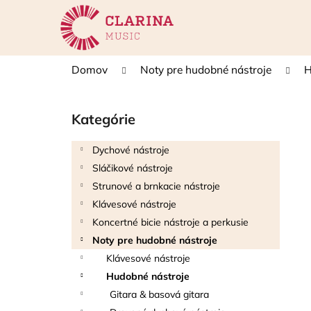
K
Prejsť
na
o
obsah
Späť
Späť
š
do
do
í
Domov
Noty pre hudobné nástroje
H
k
obchodu
obchodu
B
o
Kategórie
Preskočiť
č
kategórie
n
Dychové nástroje
ý
Sláčikové nástroje
p
Strunové a brnkacie nástroje
a
Klávesové nástroje
n
Koncertné bicie nástroje a perkusie
e
Noty pre hudobné nástroje
l
Klávesové nástroje
Hudobné nástroje
Gitara & basová gitara