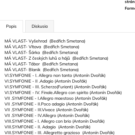
strán
Form
Popis
Diskusia
MÁ VLAST- Vyšehrad (Bedřich Smetana)
MÁ VLAST- Vltava (Bedřich Smetana)
MÁ VLAST- Šárka (Bedřich Smetana)
MÁ VLAST- Z českých luhů a hájů (Bedřich Smetana)
MÁ VLAST- Tábor (Bedřich Smetana)
MÁ VLAST- Blanik (Bedřich Smetana)
VI.SYMFONIE - I. Allegro non tanto (Antonín Dvořák)
VI.SYMFONIE - II .Adagio (Antonín Dvořák)
VI.SYMFONIE - III. Scherzo(Furiant) (Antonín Dvořák)
VI.SYMFONIE - IV. Finale.Allegro con spirito (Antonín Dvořák)
VII .SYMFONIE - I.Allegro maestoso (Antonín Dvořák)
VII .SYMFONIE - II.Poco adagio (Antonín Dvořák)
VII .SYMFONIE - III.Vivace (Antonín Dvořák)
VII .SYMFONIE - IV.Allegro (Antonín Dvořák)
VIII.SYMFONIE - I. Allegro con brio (Antonín Dvořák)
VIII.SYMFONIE - II. Adagio (Antonín Dvořák)
VIII.SYMFONIE - III. Allegretto grazioso (Antonín Dvořák)