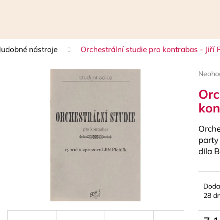
udobné nástroje
Orchestrální studie pro kontrabas - Jiří P
Čo potrebujete nájsť?
Prieme
Neoho
hodnot
Orc
HĽADAŤ
produk
je
kon
0,0
z
Orche
5
Odporúčame
hviezdi
party
díla 
Doda
28 dn