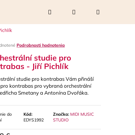
Hľadať
Prihlásenie
Nákupný
ichlík
košík
rné
dnotené
Podrobnosti hodnotenia
enie
hestrální studie pro
tu
trabas - Jiří Pichlík
strální studie pro kontrabas Vám přináší
čiek.
 pro kontrabas pro vybraná orchestrální
Bedřicha Smetany a Antonína Dvořáka.
nie do
Kód:
Značka:
MIDI MUSIC
Nasledujúce
í
EDYS1992
STUDIO