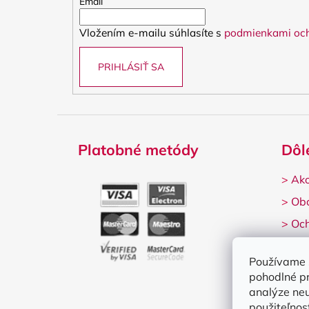
t
Email
i
Vložením e-mailu súhlasíte s
podmienkami och
e
PRIHLÁSIŤ SA
Platobné metódy
Dôl
>
Ako
>
Ob
>
Och
>
Rek
Používame 
pohodlné p
analýze neu
použiteľnos