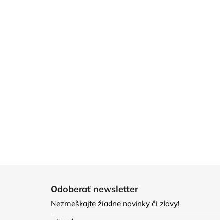
Z
á
Odoberať newsletter
p
Nezmeškajte žiadne novinky či zľavy!
ä