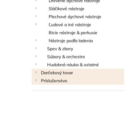
Drevené dychové nástroje
BLUE JUICE VALVE OIL - OLEJ NA
PIESTY
Sláčikové nástroje
9,30 €
Plechové dychové nástroje
Ľudové a iné nástroje
Bicie nástroje & perkusie
Nástroje podľa ladenia
Spev & zbory
Súbory & orchestre
Hudobná náuka & ostatné
Darčekový tovar
Príslušenstvo