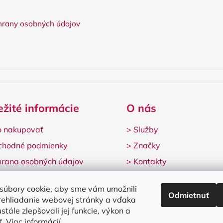
rany osobných údajov
ežité informácie
O nás
 nakupovať
>
Služby
chodné podmienky
>
Značky
rana osobných údajov
>
Kontakty
lamačný formulár
súbory cookie, aby sme vám umožnili
Odmietnuť
rehliadanie webovej stránky a vďaka
stále zlepšovali jej funkcie, výkon a
ť.
Viac informácií