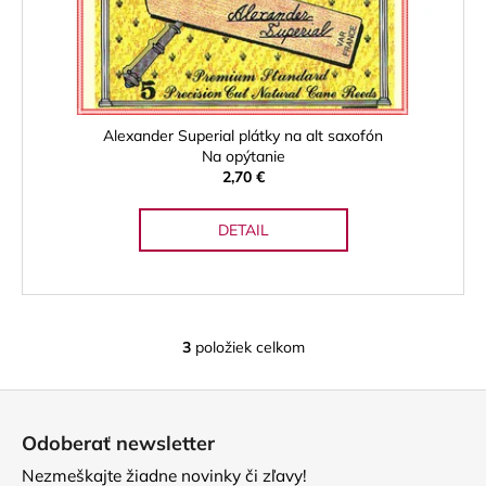
Alexander Superial plátky na alt saxofón
Na opýtanie
2,70 €
DETAIL
3
položiek celkom
O
v
Z
l
á
á
Odoberať newsletter
d
p
a
Nezmeškajte žiadne novinky či zľavy!