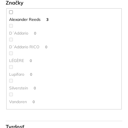
t
č
Značky
o
a
m
v
e
Alexander Reeds
3
D´Addario
0
STAGG
BATON
BOX
D´Addario RICO
0
PUZDRO
NA
LÉGÈRE
DIRIGENTSKÚ
0
TAKTOVKU
16
Lupifaro
0
€
Silverstein
0
Vandoren
0
Tvrdosť