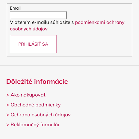
ä
c
t
Email
i
i
e
Vložením e-mailu súhlasíte s
podmienkami ochrany
e
p
osobných údajov
r
v
PRIHLÁSIŤ SA
k
y
v
ý
p
i
Dôležité informácie
s
u
>
Ako nakupovať
>
Obchodné podmienky
>
Ochrana osobných údajov
>
Reklamačný formulár