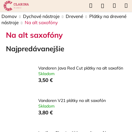
K
Prejsť
Hľadať
Náku
M
Prihláseni
na
o
obsah
Späť
Späť
košík
Domov
Dychové nástroje
Drevené
Plátky na drevené
š
nástroje
Na alt saxofóny
í
Č
k
Na alt saxofóny
o
p
Najpredávanejšie
o
t
Vandoren Java Red Cut plátky na alt saxofón
r
Skladom
e
3,50 €
b
u
j
Vandoren V21 plátky na alt saxofón
Skladom
e
3,80 €
t
e
n