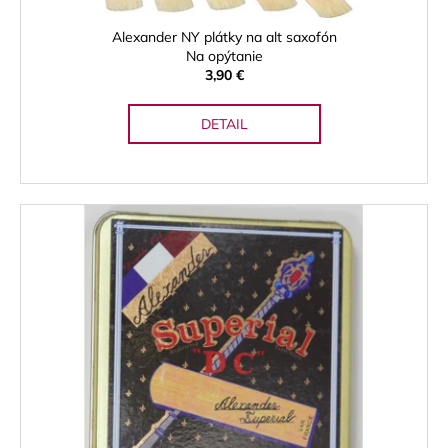
t
o
Alexander NY plátky na alt saxofón
v
Na opýtanie
3,90 €
DETAIL