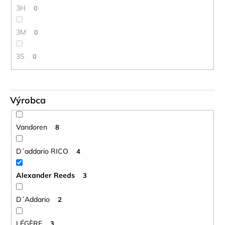
3H
0
3M
0
3S
0
Výrobca
Vandoren
8
D´addario RICO
4
Alexander Reeds
3
D´Addario
2
LÉGÈRE
3