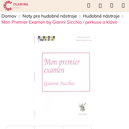
K
Prejsť
Hľadať
Náku
M
Prihláseni
na
o
obsah
Späť
Späť
košík
Domov
Noty pre hudobné nástroje
Hudobné nástroje
š
Mon Premier Examen by Gianni Sicchio / perkuse a klavír
í
Č
k
o
p
o
t
r
e
b
u
j
e
t
e
n