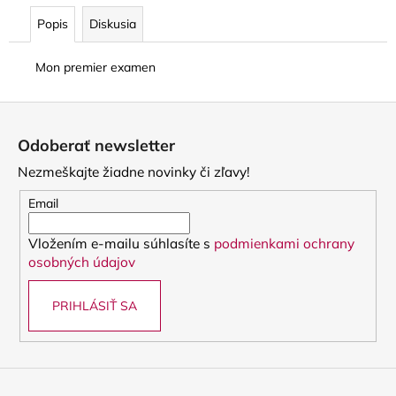
Popis
Diskusia
Mon premier examen
Z
á
Odoberať newsletter
p
Nezmeškajte žiadne novinky či zľavy!
ä
t
Email
i
Vložením e-mailu súhlasíte s
podmienkami ochrany
e
osobných údajov
PRIHLÁSIŤ SA