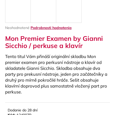
á
j
s
ť
Priemerné
Neohodnotené
Podrobnosti hodnotenia
?
hodnotenie
Mon Premier Examen by Gianni
produktu
je
Sicchio / perkuse a klavír
0,0
z
Tento titul Vám přináší originální skladbu Mon
5
HĽADAŤ
hviezdičiek.
premier examen pro perkusní nástroje a klavír od
skladatele Gianni Sicchio. Skladba obsahuje dva
party pro prekusní nástroje, jeden pro začátečníky a
druhý pro mírně pokročilé hráče. Sešit obsahuje
O
klavírní doprovod plus samostatně vložený part pro
d
perkuse.
p
o
r
ú
Dodanie do 28 dní