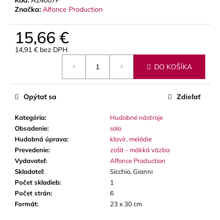
Kód:
A24007P
č
Značka:
Alfonce Production
a
m
15,66 €
e
14,91 € bez DPH
Jednotková
BLUE
DO KOŠÍKA
cena:
JUICE
VALVE
OIL
-
Opýtať sa
Zdieľať
OLEJ
NA
Kategória
:
Hudobné nástroje
PIESTY
Obsadenie
:
solo
9,30
Hudobná úprava
:
klavír
,
melódie
€
Prevedenie
:
zošit - mäkká väzba
Vydavateľ
:
Alfonce Production
Skladateľ
:
Sicchio, Gianni
Počet skladieb
:
1
Počet strán
:
6
Formát
:
23 x 30 cm