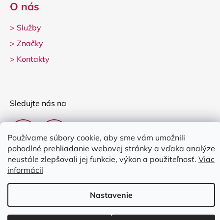
O nás
>
Služby
>
Značky
>
Kontakty
Sledujte nás na
Používame súbory cookie, aby sme vám umožnili
pohodlné prehliadanie webovej stránky a vďaka analýze
neustále zlepšovali jej funkcie, výkon a použiteľnosť.
Viac
informácií
Vytvoril Shoptet
Nastavenie
Copyright 2026
Clarina Music
. Všetky práva vyhradené.
Upraviť
nastavenie cookies