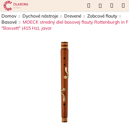
K
Prejsť
Hľadať
Náku
M
Prihláseni
na
o
obsah
Späť
Späť
košík
Domov
Dychové nástroje
Drevené
Zobcové flauty
š
Basové
MOECK stredný diel basovej flauty Rottenburgh in F
í
"Bassett" (415 Hz), javor
Č
k
o
p
o
t
r
e
b
u
j
e
t
e
n