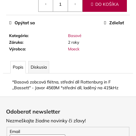
č
DO KOŠÍKA
cena:
a
m
e
Opýtať sa
Zdieľať
Kategória
:
Basové
THOMANN
Záruka
:
2 roky
FLOW-
BALL
Výrobca
:
Moeck
3
€
Popis
Diskusia
*Basová zobcová flétna, střední díl Rottenburg in F
,,Bassett" - Javor 4569M *střední díl, laděný na 415kHz
Z
á
Odoberať newsletter
p
Nezmeškajte žiadne novinky či zľavy!
ä
t
Email