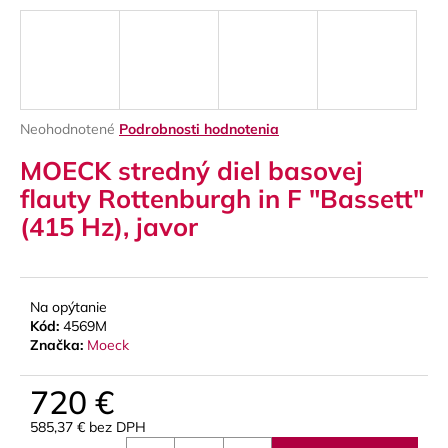
á
j
s
ť
?
Priemerné
Neohodnotené
Podrobnosti hodnotenia
hodnotenie
MOECK stredný diel basovej
produktu
je
flauty Rottenburgh in F "Bassett"
0,0
(415 Hz), javor
z
HĽADAŤ
5
hviezdičiek.
Na opýtanie
O
Kód:
4569M
d
Značka:
Moeck
p
o
720 €
r
ú
585,37 € bez DPH
Jednotková