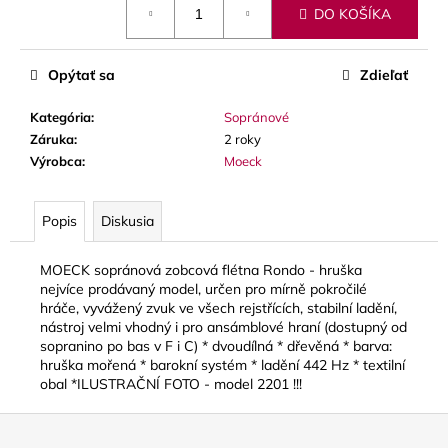
č
DO KOŠÍKA
cena:
a
m
e
Opýtať sa
Zdieľať
Kategória
:
Sopránové
THOMANN
Záruka
:
2 roky
FLOW-
BALL
Výrobca
:
Moeck
3
€
Popis
Diskusia
MOECK sopránová zobcová flétna Rondo - hruška
nejvíce prodávaný model, určen pro mírně pokročilé
hráče, vyvážený zvuk ve všech rejstřících, stabilní ladění,
nástroj velmi vhodný i pro ansámblové hraní (dostupný od
sopranino po bas v F i C) * dvoudílná * dřevěná * barva:
hruška mořená * barokní systém * ladění 442 Hz * textilní
obal *ILUSTRAČNÍ FOTO - model 2201 !!!
Z