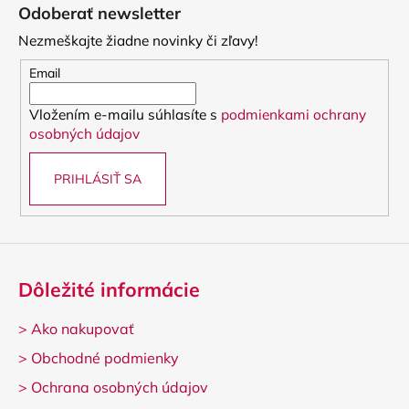
á
Odoberať newsletter
p
Nezmeškajte žiadne novinky či zľavy!
ä
t
Email
i
Vložením e-mailu súhlasíte s
podmienkami ochrany
e
osobných údajov
PRIHLÁSIŤ SA
Dôležité informácie
>
Ako nakupovať
>
Obchodné podmienky
>
Ochrana osobných údajov