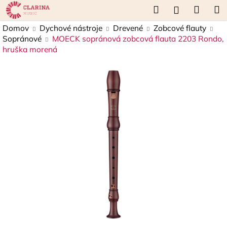
K
Prejsť
Hľadať
Náku
M
Prihláseni
na
o
obsah
Späť
Späť
košík
Domov
Dychové nástroje
Drevené
Zobcové flauty
š
Sopránové
MOECK sopránová zobcová flauta 2203 Rondo,
í
hruška morená
Č
k
o
p
o
t
r
e
b
u
j
e
t
e
n