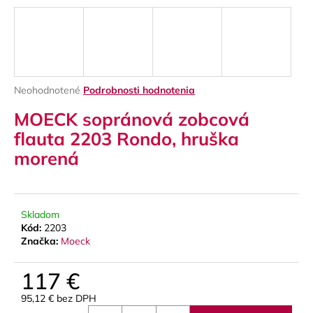
á
j
s
ť
?
Priemerné
Neohodnotené
Podrobnosti hodnotenia
hodnotenie
MOECK sopránová zobcová
produktu
je
flauta 2203 Rondo, hruška
0,0
morená
z
HĽADAŤ
5
hviezdičiek.
Skladom
O
Kód:
2203
d
Značka:
Moeck
p
o
117 €
r
ú
95,12 € bez DPH
Jednotková