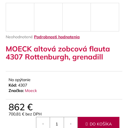
á
j
s
ť
?
Priemerné
Neohodnotené
Podrobnosti hodnotenia
hodnotenie
MOECK altová zobcová flauta
produktu
je
4307 Rottenburgh, grenadill
0,0
z
HĽADAŤ
5
hviezdičiek.
Na opýtanie
Kód:
4307
O
Značka:
Moeck
d
p
862 €
o
700,81 € bez DPH
r
Jednotková
ú
DO KOŠÍKA
cena: