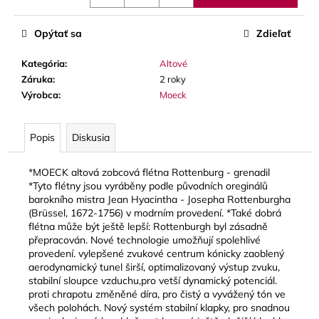
č
a
m
Opýtať sa
Zdieľať
e
Kategória
:
Altové
Záruka
:
2 roky
LUPIFARO
Výrobca
:
Moeck
CLASSIC
PLÁTKY
NA
Popis
Diskusia
ALT
SAXOFÓN
3,90
*MOECK altová zobcová flétna Rottenburg - grenadil
€
*Tyto flétny jsou vyráběny podle původních oreginálů
barokního mistra Jean Hyacintha - Josepha Rottenburgha
(Brüssel, 1672-1756) v modrním provedení. *Také dobrá
flétna může být ještě lepší: Rottenburgh byl zásadně
přepracován. Nové technologie umožňují spolehlivé
provedení. vylepšené zvukové centrum kónicky zaoblený
aerodynamický tunel širší, optimalizovaný výstup zvuku,
stabilní sloupce vzduchu,pro vetší dynamický potenciál.
proti chrapotu změněné díra, pro čistý a vyvážený tón ve
všech polohách. Nový systém stabilní klapky, pro snadnou