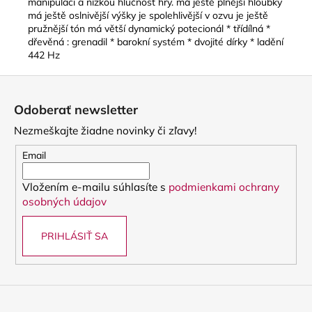
manipulaci a nízkou hlučnost hry. má ještě plnější hloubky
má ještě oslnivější výšky je spolehlivější v ozvu je ještě
pružnější tón má větší dynamický potecionál * třídílná *
dřevěná : grenadil * barokní systém * dvojité dírky * ladění
442 Hz
Z
á
Odoberať newsletter
p
Nezmeškajte žiadne novinky či zľavy!
ä
t
Email
i
Vložením e-mailu súhlasíte s
podmienkami ochrany
e
osobných údajov
PRIHLÁSIŤ SA