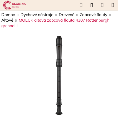
K
Prejsť
Hľadať
Náku
M
Prihláseni
na
o
obsah
Späť
Späť
košík
Domov
Dychové nástroje
Drevené
Zobcové flauty
š
Altové
MOECK altová zobcová flauta 4307 Rottenburgh,
í
grenadill
Č
k
o
p
o
t
r
e
b
u
j
e
t
e
n