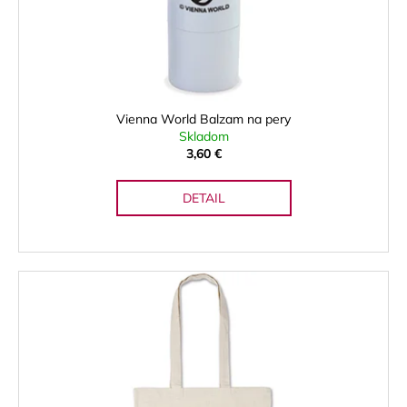
d
u
k
t
o
Vienna World Balzam na pery
v
Skladom
3,60 €
DETAIL