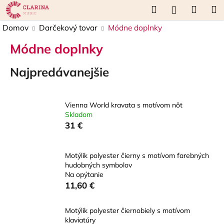
K
Prejsť
Hľadať
Náku
M
Prihláseni
na
o
obsah
Späť
Späť
košík
Domov
Darčekový tovar
Módne doplnky
š
í
Módne doplnky
Č
k
o
Najpredávanejšie
p
o
t
Vienna World kravata s motívom nôt
Skladom
r
31 €
e
b
Motýlik polyester čierny s motívom farebných
u
hudobných symbolov
j
Na opýtanie
e
11,60 €
t
e
Motýlik polyester čiernobiely s motívom
klaviatúry
n