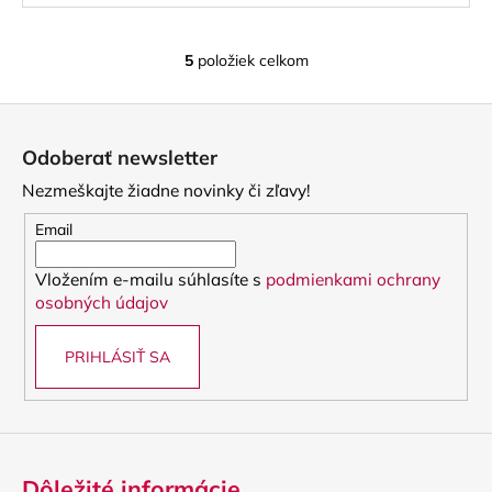
5
položiek celkom
O
v
Z
l
á
á
Odoberať newsletter
d
p
a
Nezmeškajte žiadne novinky či zľavy!
ä
c
t
Email
i
i
e
Vložením e-mailu súhlasíte s
podmienkami ochrany
e
p
osobných údajov
r
v
PRIHLÁSIŤ SA
k
y
v
ý
p
i
Dôležité informácie