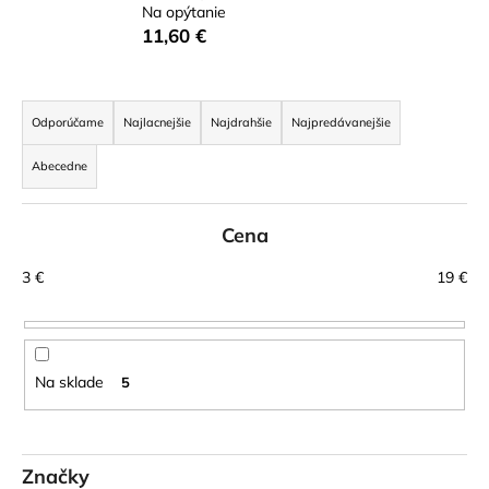
Na opýtanie
á
11,60 €
j
s
R
ť
a
Odporúčame
Najlacnejšie
Najdrahšie
Najpredávanejšie
?
d
Abecedne
e
n
Cena
i
HĽADAŤ
e
3
€
19
€
p
r
O
o
d
d
Na sklade
5
p
u
o
k
r
t
ú
Značky