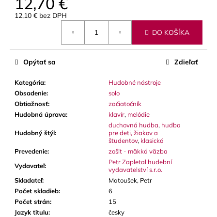
12,70 €
č
a
12,10 € bez DPH
m
Jednotková
e
DO KOŠÍKA
cena:
LUPIFARO
Opýtať sa
Zdieľať
CLASSIC
PLÁTKY
Kategória
:
Hudobné nástroje
NA
Obsadenie
:
solo
ALT
SAXOFÓN
Obtiažnosť
:
začiatočník
Hudobná úprava
:
klavír
,
melódie
3,90
€
duchovná hudba
,
hudba
Hudobný štýl
:
pre deti, žiakov a
študentov
,
klasická
Prevedenie
:
zošit - mäkká väzba
Petr Zapletal hudební
Vydavateľ
:
vydavatelství s.r.o.
Skladateľ
:
Matoušek, Petr
Počet skladieb
:
6
Počet strán
:
15
Jazyk titulu
:
česky