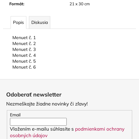
Formát
:
21 x 30 cm
Popis
Diskusia
Menuet č. 1
Menuet č. 2
Menuet č. 3
Menuet č. 4
Menuet č. 5
Menuet č. 6
Z
á
Odoberať newsletter
p
Nezmeškajte žiadne novinky či zľavy!
ä
t
Email
i
Vložením e-mailu súhlasíte s
podmienkami ochrany
e
osobných údajov