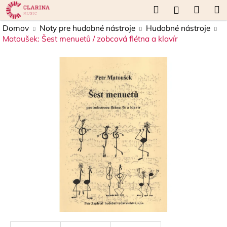
K
Prejsť
Hľadať
Náku
M
Prihláseni
na
o
obsah
Späť
Späť
košík
Domov
Noty pre hudobné nástroje
Hudobné nástroje
š
Matoušek: Šest menuetů / zobcová flétna a klavír
í
Č
k
o
p
o
t
r
e
b
u
j
e
t
e
n