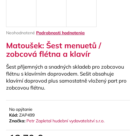
á
j
s
ť
Priemerné
Neohodnotené
Podrobnosti hodnotenia
?
hodnotenie
Matoušek: Šest menuetů /
produktu
je
zobcová flétna a klavír
0,0
z
Šest příjemných a snadných skladeb pro zobcovou
5
HĽADAŤ
hviezdičiek.
flétnu s klavírním doprovodem. Sešit obsahuje
klavírní doprovod plus samostatně vložený part pro
zobcovou flétnu.
O
d
Na opýtanie
p
Kód:
ZAP499
o
Značka:
Petr Zapletal hudební vydavatelství s.r.o.
r
ú