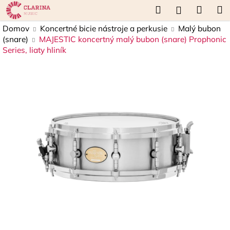
K
Prejsť
Hľadať
Náku
M
Prihláseni
na
o
obsah
Späť
Späť
košík
Domov
Koncertné bicie nástroje a perkusie
Malý bubon
š
(snare)
MAJESTIC koncertný malý bubon (snare) Prophonic
í
Series, liaty hliník
Č
k
o
p
o
t
r
e
b
u
j
e
t
e
n