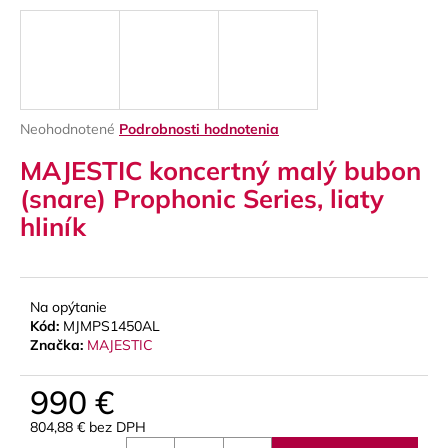
á
j
s
ť
?
Priemerné
Neohodnotené
Podrobnosti hodnotenia
hodnotenie
MAJESTIC koncertný malý bubon
produktu
je
(snare) Prophonic Series, liaty
0,0
hliník
z
HĽADAŤ
5
hviezdičiek.
Na opýtanie
O
Kód:
MJMPS1450AL
d
Značka:
MAJESTIC
p
o
990 €
r
ú
804,88 € bez DPH
Jednotková