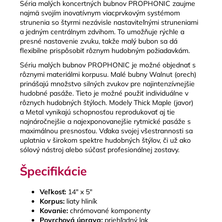
Séria malých koncertných bubnov PROPHONIC zaujme
najmä svojím inovatívnym viacprvkovým systémom
strunenia so štyrmi nezávisle nastaviteľnými struneniami
a jedným centrálnym zdvihom. To umožňuje rýchle a
presné nastavenie zvuku, takže malý bubon sa dá
flexibilne prispôsobiť rôznym hudobným požiadavkám.
Sériu malých bubnov PROPHONIC je možné objednať s
rôznymi materiálmi korpusu. Malé bubny Walnut (orech)
prinášajú množstvo silných zvukov pre najintenzívnejšie
hudobné pasáže. Tieto je možné použiť individuálne v
rôznych hudobných štýloch.
Modely Thick Maple (javor)
a Metal vynikajú schopnosťou reprodukovať aj tie
najnáročnejšie a najexponovanejšie rytmické pasáže s
maximálnou presnosťou. Vďaka svojej všestrannosti sa
uplatnia v širokom spektre hudobných štýlov, či už ako
sólový nástroj alebo súčasť profesionálnej zostavy.
Špecifikácie
Veľkosť:
14" x 5"
Korpus:
liaty hliník
Kovanie:
chrómované komponenty
Povrchová úprava:
priehľadný lak