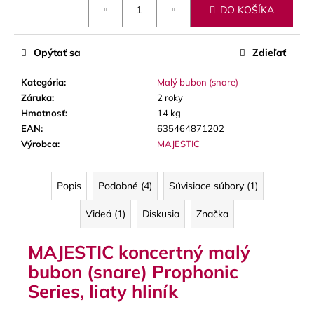
č
DO KOŠÍKA
cena:
a
m
e
Opýtať sa
Zdieľať
Kategória
:
Malý bubon (snare)
SOLEXA
Záruka
:
2 roky
-
OPIERKA
Hmotnosť
:
14 kg
NA
EAN
:
635464871202
ĽAVÚ
Výrobca
:
MAJESTIC
RUKU
NA
PRIEČNU
FLAUTU
Popis
Podobné (4)
Súvisiace súbory (1)
(FINGERPORT)
Videá (1)
Diskusia
Značka
22
€
MAJESTIC koncertný malý
bubon (snare) Prophonic
Series, liaty hliník