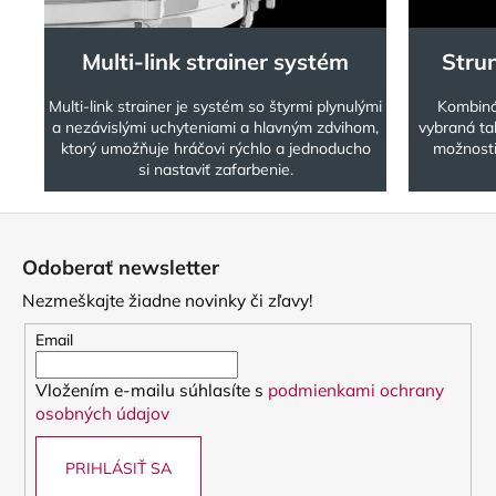
Multi-link strainer systém
Strun
Multi-link strainer je systém so štyrmi plynulými
Kombinác
a nezávislými uchyteniami a hlavným zdvihom,
vybraná ta
ktorý umožňuje hráčovi rýchlo a jednoducho
možnosti
si nastaviť zafarbenie.
Z
á
Odoberať newsletter
p
Nezmeškajte žiadne novinky či zľavy!
ä
t
Email
i
Vložením e-mailu súhlasíte s
podmienkami ochrany
e
osobných údajov
PRIHLÁSIŤ SA