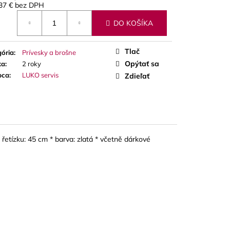
A RED CUT PLÁTKY
37 €
bez DPH
ÓN
otková
DO KOŠÍKA
Tlač
ória
:
Prívesky a brošne
Opýtať sa
ka
:
2 roky
bca
:
LUKO servis
Zdieľať
řetízku: 45 cm * barva: zlatá * včetně dárkové