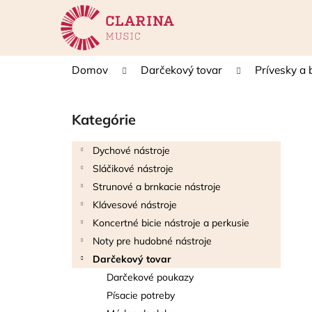
K
Prejsť
na
o
obsah
Späť
Späť
š
do
do
í
Domov
Darčekový tovar
Prívesky a 
k
obchodu
obchodu
B
o
Kategórie
Preskočiť
č
kategórie
n
Dychové nástroje
ý
Sláčikové nástroje
p
Strunové a brnkacie nástroje
a
Klávesové nástroje
n
Koncertné bicie nástroje a perkusie
e
Noty pre hudobné nástroje
l
Darčekový tovar
Darčekové poukazy
Písacie potreby