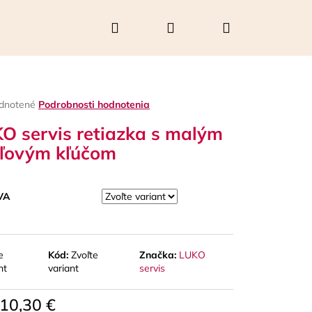
Hľadať
Prihlásenie
Nákupný
košík
rné
dnotené
Podrobnosti hodnotenia
enie
O servis retiazka s malým
tu
ľovým kľúčom
čiek.
VA
e
Kód:
Zvoľte
Značka:
LUKO
nt
variant
servis
Nasledujúce
10,30 €