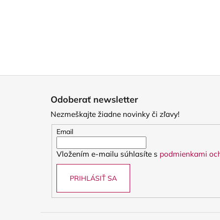
Z
á
Odoberať newsletter
p
Nezmeškajte žiadne novinky či zľavy!
ä
t
Email
i
Vložením e-mailu súhlasíte s
podmienkami och
e
PRIHLÁSIŤ SA