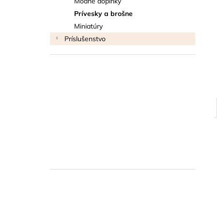
Módne doplnky
THOMANN FLOW-BALL
Prívesky a brošne
3 €
Miniatúry
Príslušenstvo