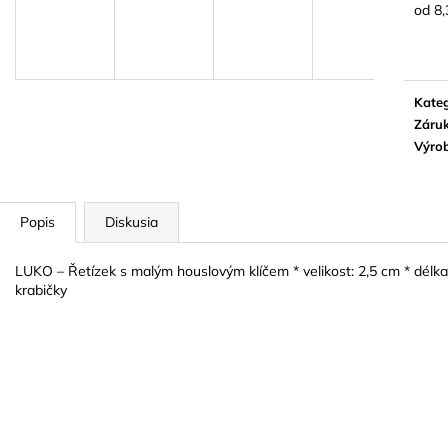
BLUE JUICE VALVE OIL - OLEJ NA
VANDOREN JAV
od
8,
PIESTY
NA ALT SAXOF
Jedn
cena:
9,30 €
3,50 €
Kateg
Záru
Výro
Popis
Diskusia
LUKO – Řetízek s malým houslovým klíčem * velikost: 2,5 cm * délka 
krabičky