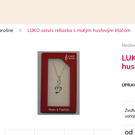
brošne
LUKO servis retiazka s malým husľovým kľúčom
Čo potrebujete nájsť?
Prieme
Neoho
hodnot
LUK
HĽADAŤ
produk
je
hus
0,0
z
5
Odporúčame
hviezdi
ÚPRA
Zvoľt
varia
od