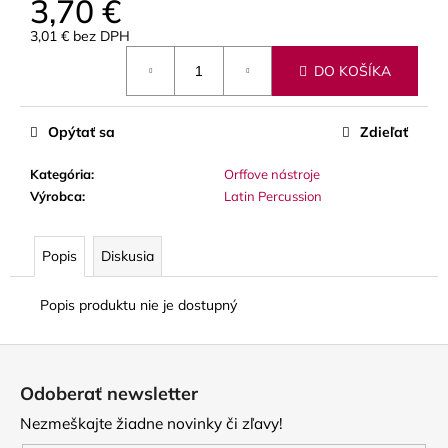
3,70 €
č
a
3,01 € bez DPH
m
Jednotková
e
DO KOŠÍKA
cena:
LUPIFARO
Opýtať sa
Zdieľať
CLASSIC
PLÁTKY
Kategória
:
Orffove nástroje
NA
ALT
Výrobca
:
Latin Percussion
SAXOFÓN
3,90
Popis
Diskusia
€
Popis produktu nie je dostupný
Z
á
Odoberať newsletter
p
Nezmeškajte žiadne novinky či zľavy!
ä