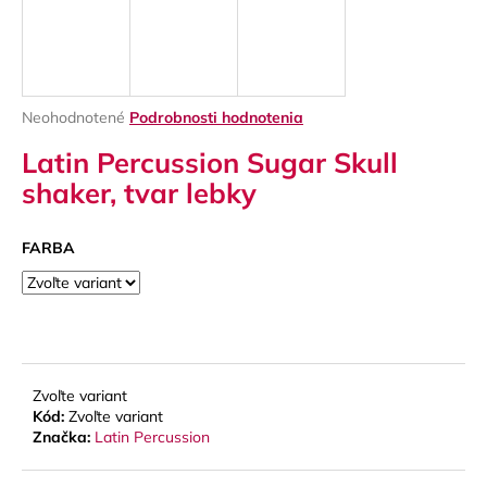
á
j
s
ť
Priemerné
Neohodnotené
Podrobnosti hodnotenia
?
hodnotenie
Latin Percussion Sugar Skull
produktu
je
shaker, tvar lebky
0,0
z
5
FARBA
HĽADAŤ
hviezdičiek.
O
d
p
Zvoľte variant
o
Kód:
Zvoľte variant
Značka:
Latin Percussion
r
ú