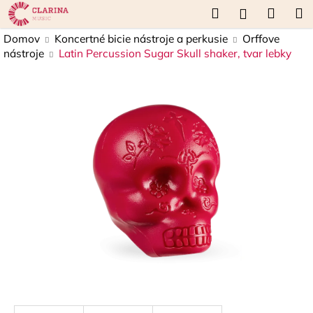
K
Prejsť
Hľadať
Náku
M
Prihláseni
na
o
obsah
Späť
Späť
košík
Domov
Koncertné bicie nástroje a perkusie
Orffove
š
nástroje
Latin Percussion Sugar Skull shaker, tvar lebky
í
Č
k
o
p
o
t
r
e
b
u
j
e
t
e
n