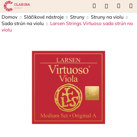
K
Prejsť
Hľadať
Náku
M
Prihláseni
na
o
obsah
Späť
Späť
košík
Domov
Sláčikové nástroje
Struny
Struny na violu
š
Sada strún na violu
Larsen Strings Virtuoso sada strún na
í
violu
Č
k
o
p
o
t
r
e
b
u
j
e
t
e
n