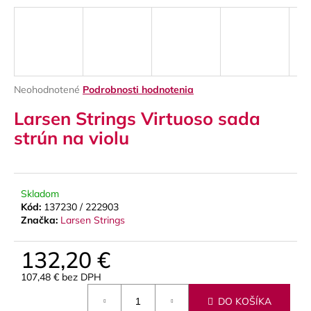
á
j
s
ť
?
Priemerné
Neohodnotené
Podrobnosti hodnotenia
hodnotenie
Larsen Strings Virtuoso sada
produktu
je
strún na violu
0,0
z
HĽADAŤ
5
hviezdičiek.
Skladom
Kód:
137230 / 222903
O
Značka:
Larsen Strings
d
p
132,20 €
o
107,48 € bez DPH
r
Jednotková
ú
DO KOŠÍKA
cena: