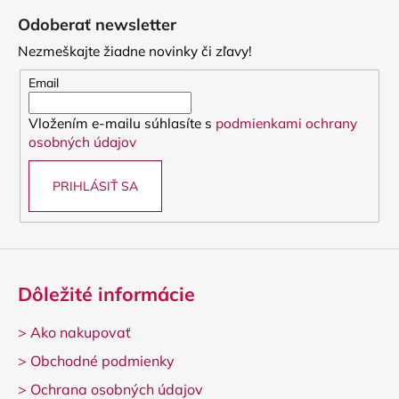
á
Odoberať newsletter
p
Nezmeškajte žiadne novinky či zľavy!
ä
t
Email
i
Vložením e-mailu súhlasíte s
podmienkami ochrany
e
osobných údajov
PRIHLÁSIŤ SA
Dôležité informácie
>
Ako nakupovať
>
Obchodné podmienky
>
Ochrana osobných údajov