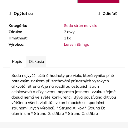
č
a
m
Opýtať sa
Zdieľať
e
Kategória
:
Sada strún na violu
Záruka
:
2 roky
BLUE
Hmotnosť
:
1 kg
JUICE
Výrobca
:
Larsen Strings
VALVE
OIL
-
OLEJ
Popis
Diskusia
NA
PIESTY
Sada nejvyšší užitné hodnoty pro violu, která vyniká plně
9,30
barevným zvukem při zachování průrazných vysokých
€
alikvotů. Struna A je na rozdíl od ostatních strun
celokovová a díky svému naprosto jasnému zvuku zřejmě
dosud nemá ve světě konkurenci. Bývá používána drtivou
většinou všech violistů i v kombinacích se spodními
strunami jiných výrobců. * Struna A: kov * Struna D:
aluminium * Struna G: stříbro * Struna C: stříbro
Z