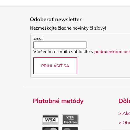
Z
á
Odoberať newsletter
p
Nezmeškajte žiadne novinky či zľavy!
ä
t
Email
i
Vložením e-mailu súhlasíte s
podmienkami och
e
PRIHLÁSIŤ SA
Platobné metódy
Dôl
>
Ako
>
Ob