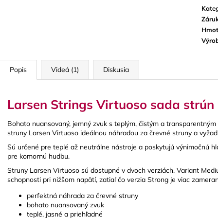
BLUE JUICE VALVE OIL - OLEJ NA
VANDOREN JAV
Kateg
PIESTY
NA ALT SAXOF
Záru
9,30 €
3,50 €
Hmot
Výro
Popis
Videá (1)
Diskusia
Larsen Strings Virtuoso sada strún
Bohato nuansovaný, jemný zvuk s teplým, čistým a transparentným 
struny Larsen Virtuoso ideálnou náhradou za črevné struny a vyžad
Sú určené pre teplé až neutrálne nástroje a poskytujú výnimočnú hl
pre komornú hudbu.
Struny Larsen Virtuoso sú dostupné v dvoch verziách. Variant Me
schopnosti pri nižšom napätí, zatiaľ čo verzia Strong je viac zamera
perfektná náhrada za črevné struny
bohato nuansovaný zvuk
teplé, jasné a priehľadné