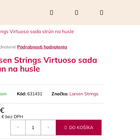
Hľadať
Prihlásenie
Nákupný
ings Virtuoso sada strún na husle
košík
rné
dnotené
Podrobnosti hodnotenia
enie
sen Strings Virtuoso sada
tu
ún na husle
čiek.
dom
Kód:
631431
Značka:
Larsen Strings
 €
2 € bez DPH
Nasledujúce
otková
DO KOŠÍKA