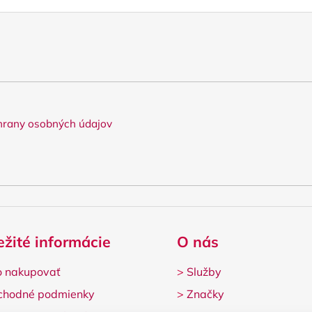
rany osobných údajov
ežité informácie
O nás
 nakupovať
>
Služby
chodné podmienky
>
Značky