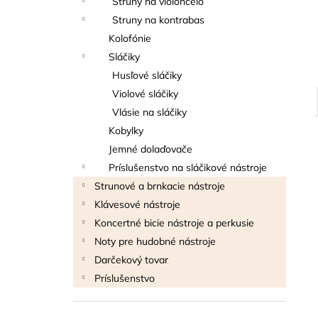
Struny na violončelo
THOMANN FLOW-BALL
Struny na kontrabas
3 €
Kolofónie
Sláčiky
Husľové sláčiky
Violové sláčiky
Vlásie na sláčiky
Kobylky
Jemné dolaďovače
Príslušenstvo na sláčikové nástroje
Strunové a brnkacie nástroje
Klávesové nástroje
Koncertné bicie nástroje a perkusie
Noty pre hudobné nástroje
Darčekový tovar
Príslušenstvo