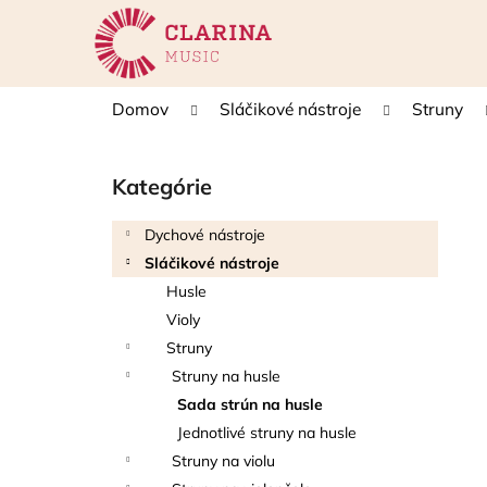
K
Prejsť
na
o
obsah
Späť
Späť
š
do
do
í
Domov
Sláčikové nástroje
Struny
k
obchodu
obchodu
B
o
Kategórie
Preskočiť
č
kategórie
n
Dychové nástroje
ý
Sláčikové nástroje
p
Husle
a
Violy
n
Struny
e
Struny na husle
l
Sada strún na husle
Jednotlivé struny na husle
Struny na violu