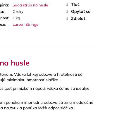
A RED CUT PLÁTKY
Tlač
ória
:
Sada strún na husle
ÓN
Opýtať sa
ka
:
2 roky
nosť
:
1 kg
Zdieľať
bca
:
Larsen Strings
 na husle
tónom. Vďaka ľahkej odozve a hrateľnosti sú
ujú minimálnu hmotnosť sláčika.
asitosť pri nízkom napätí, vďaka čomu sú ideálne
dium ponúka mimoriadnu odozvu strún a modulačné
ná na zvuk a ponúka vyšší odpor sláčika.