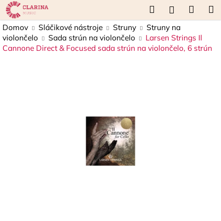
K
Prejsť
Hľadať
Náku
M
Prihláseni
na
o
obsah
Späť
Späť
košík
Domov
Sláčikové nástroje
Struny
Struny na
š
violončelo
Sada strún na violončelo
Larsen Strings Il
í
Cannone Direct & Focused sada strún na violončelo, 6 strún
Č
k
o
p
o
t
r
e
b
u
j
e
t
e
n