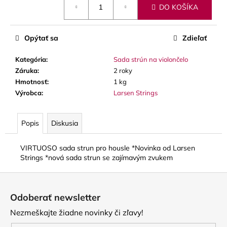
č
DO KOŠÍKA
cena:
a
m
e
Opýtať sa
Zdieľať
Kategória
:
Sada strún na violončelo
LUPIFARO
Záruka
:
2 roky
CLASSIC
PLÁTKY
Hmotnosť
:
1 kg
NA
Výrobca
:
Larsen Strings
ALT
SAXOFÓN
3,90
Popis
Diskusia
€
VIRTUOSO sada strun pro housle *Novinka od Larsen
Strings *nová sada strun se zajímavým zvukem
Z
á
Odoberať newsletter
p
Nezmeškajte žiadne novinky či zľavy!
ä