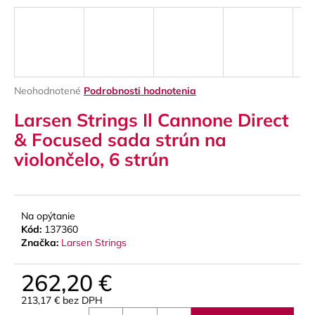
á
j
s
ť
?
Priemerné
Neohodnotené
Podrobnosti hodnotenia
hodnotenie
Larsen Strings Il Cannone Direct
produktu
je
& Focused sada strún na
0,0
violončelo, 6 strún
z
HĽADAŤ
5
hviezdičiek.
Na opýtanie
O
Kód:
137360
d
Značka:
Larsen Strings
p
o
262,20 €
r
ú
213,17 € bez DPH
Jednotková