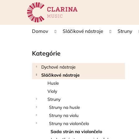
K
Prejsť
na
o
obsah
Späť
Späť
š
do
do
í
Domov
Sláčikové nástroje
Struny
k
obchodu
obchodu
B
o
Kategórie
Preskočiť
č
kategórie
n
Dychové nástroje
ý
Sláčikové nástroje
p
Husle
a
Violy
n
Struny
e
Struny na husle
l
Struny na violu
Struny na violončelo
Sada strún na violončelo