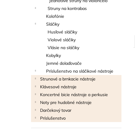
Jednotlivé struny na violončelo
THOMANN FLOW-BALL
Struny na kontrabas
3 €
Kolofónie
Sláčiky
Husľové sláčiky
Violové sláčiky
Vlásie na sláčiky
Kobylky
Jemné dolaďovače
Príslušenstvo na sláčikové nástroje
Strunové a brnkacie nástroje
Klávesové nástroje
Koncertné bicie nástroje a perkusie
Noty pre hudobné nástroje
Darčekový tovar
Príslušenstvo