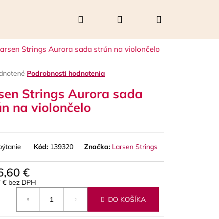
Hľadať
Prihlásenie
Nákupný
arsen Strings Aurora sada strún na violončelo
košík
rné
dnotené
Podrobnosti hodnotenia
enie
sen Strings Aurora sada
tu
ún na violončelo
čiek.
pýtanie
Kód:
139320
Značka:
Larsen Strings
6,60 €
7 € bez DPH
Nasledujúce
otková
DO KOŠÍKA