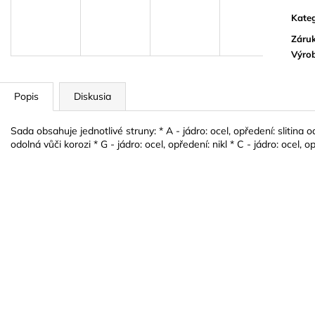
BLUE JUICE VALVE OIL - OLEJ NA
VANDOREN JAV
PIESTY
NA ALT SAXOF
Kateg
9,30 €
3,50 €
Záru
Výro
Popis
Diskusia
Sada obsahuje jednotlivé struny: * A - jádro: ocel, opředení: slitina od
odolná vůči korozi * G - jádro: ocel, opředení: nikl * C - jádro: ocel, 