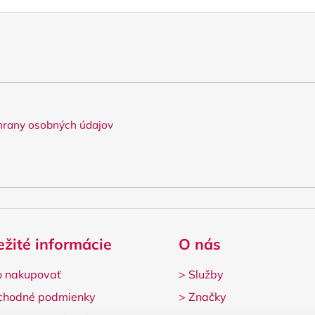
rany osobných údajov
ežité informácie
O nás
 nakupovať
>
Služby
chodné podmienky
>
Značky