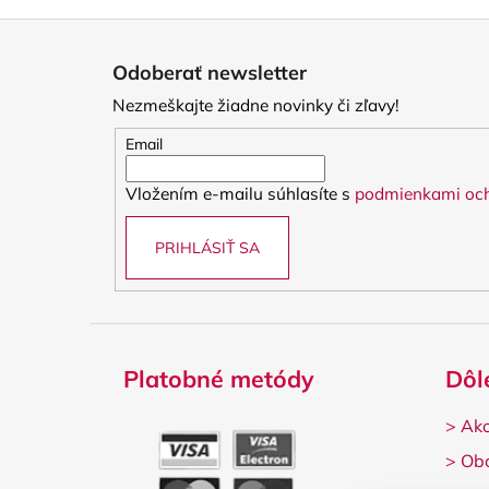
Z
á
Odoberať newsletter
p
Nezmeškajte žiadne novinky či zľavy!
ä
t
Email
i
Vložením e-mailu súhlasíte s
podmienkami och
e
PRIHLÁSIŤ SA
Platobné metódy
Dôl
>
Ako
>
Ob