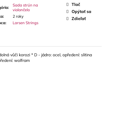
A RED CUT PLÁTKY
Tlač
Sada strún na
ÓN
ória
:
violončelo
Opýtať sa
ka
:
2 roky
Zdieľať
bca
:
Larsen Strings
olná vůči korozi * D - jádro: ocel, opředení: slitina
opředení: wolfram